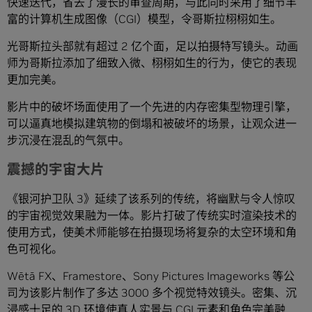
快速迭代，省去了漫长的审查周期，与此同时采用了细节丰
富的计算机生成图像（CGI）模型，令哥斯拉栩栩如生。
光哥斯拉头部就有超过 2 亿个面，足以拍摄特写镜头。动画
师为哥斯拉添加了细致入微、栩栩如生的行为，使它的表现
更加完美。
影片中的破坏场面使用了一个先进的内存密集型物理引擎，
可以逼真地模拟建筑物的倒塌和被破坏的场景，让观众进一
步沉浸在混乱的气氛中。
震撼的宇宙大片
《银河护卫队 3》延续了该系列的传统，将幽默与令人惊叹
的宇宙视觉效果融为一体。影片打破了传统实时渲染技术的
使用方式，使美术师能够在拍摄现场将复杂的太空环境和角
色可视化。
Wētā FX、Framestore、Sony Pictures Imageworks 等公
司为该影片制作了多达 3000 多个视觉特效镜头。密集、沉
浸感十足的 3D 环境使真人实景与 CGI 元素和角色完美融