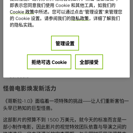
Comley、Andrew Roberts 和 Neil Corbould
即表示您同意我们使用 Cookie 和其他工具，如我们的
Cookie 政策
中所述。您可以通过点击“管理设置”来管理您
《哥斯拉
-1.0
》（东宝株式会社）：
Takashi Yamazaki、
的 Cookie 设置。请参阅我们的
隐私政策
，详细了解我们
Kiyoko Shibuya、Masaki Takahashi 和 Tatsuji Nojima
的隐私实践。
《银河护卫队
3
》（漫威影业）
：Stephane Ceretti、
Alexis Wajsbrot、 Guy Williams 和 Theo Bialek
《拿破仑》（
Apple Original Films /
索尼影视娱乐）
：
管理设置
Charley Henley、Luc-Ewen Martin-Fenouillet、Simone
Coco 和 Neil Corbould
《碟中谍
7
：致命清算（上）》（派拉蒙影业）
：Alex
拒绝可选 Cookie
全部接受
Wuttke、Simone Coco、Jeff Sutherland 和 Neil
Corbould
怪兽电影焕发新活力
《哥斯拉-1.0》面临着一项特殊的挑战——让人们重新害怕一
头早已熟知的巨型怪兽。
这部影片的预算不到 1500 万美元，就今天的标准而言是一
部小制作电影，因此影片的视觉特效团队依靠与导演之间的