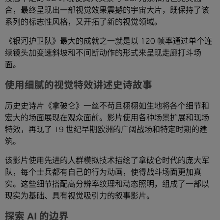
合，最终呈现出一部视觉效果震撼的宇宙大片，既保持了该
系列的标志性风格，又开拓了新的视觉领域。
《银河护卫队》最大的成就之一就是以 120 帧率通过单个连
续镜头加变速斜坡和不间断动作的形式来呈现走廊打斗场
面。
使用细腻的视觉特效讲述史诗故事
历史史诗片《拿破仑》一丝不苟且栩栩如生地将各个细节和
宏大的场面展现在观众面前。影片使用各种场景扩展和现场
特效，再现了 19 世纪早期欧洲的广阔战场和特定时期的建
筑。
该影片使用先进的人群模拟技术描绘了拿破仑时代的庞大军
队，每个士兵都有自己的行为动画，使得战斗场面更加真
实。这些细节搭配高分辨率纹理和动态照明，组成了一部以
现实为基础、具有视觉吸引力的叙事影片。
探索 AI 的边界