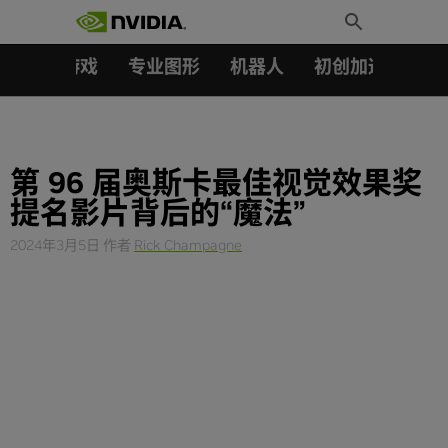
搜索：
Skip
Toggle
to
Search
content
汽车
游戏
专业图形
机器人
初创加速会员成
第 96 届奥斯卡最佳视觉效果奖
提名影片背后的“魔法”
2024年3月5日
作者
Rick Champagne