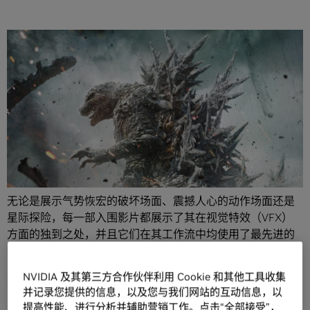
分享
第 96 届奥斯卡最佳视觉效果奖提名影片证明了技术的惊人进
步正在不断打破电影发展的桎梏。
无论是展示气势恢宏的破坏场面、震撼人心的动作场面还是
星际探险，每一部入围影片都展示了其在视觉特效（VFX）
方面的独到之处，并且它们在其工作流中均使用了最先进的
NVIDIA 技术在银幕上呈现神奇效果。
NVIDIA 及其第三方合作伙伴利用 Cookie 和其他工具收集
本届提名影片有：
并记录您提供的信息，以及您与我们网站的互动信息，以
《
AI
创世者》（
20
世纪影业）：
Jay Cooper、Ian
提高性能、进行分析并辅助营销工作。点击“全部接受”，