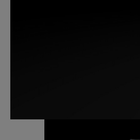
RTX A400 GPU 为 RTX 400 系列 G
Tensor Core，超越了传统的 CPU
copilot 等前沿 AI 应用。
借助该 GPU 的实时光线追踪功能，创作者
度的边界。
A400 还具有四路显示输出，首次在该系
等行业至关重要的高密度显示环境。