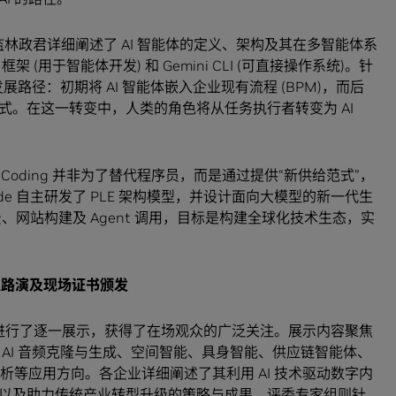
构师总监林政君详细阐述了 AI 智能体的定义、架构及其在多智能体系
框架 (用于智能体开发) 和 Gemini CLI (可直接操作系统)。针
展路径：初期将 AI 智能体嵌入企业现有流程 (BPM)，而后
式。在这一转变中，人类的角色将从任务执行者转变为 AI
文指出，AI Coding 并非为了替代程序员，而是通过提供“新供给范式”，
de 自主研发了 PLE 架构模型，并设计面向大模型的新一代生
景、网站构建及 Agent 调用，目标是构建全球化技术生态，实
业路演及现场证书颁发
场进行了逐一展示，获得了在场观众的广泛关注。展示内容聚焦
AI 音频克隆与生成、空间智能、具身智能、供应链智能体、
析等应用方向。各企业详细阐述了其利用 AI 技术驱动数字内
以及助力传统产业转型升级的策略与成果。评委专家组则针