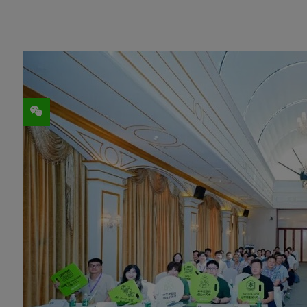
分享
8 月 28 日，2025 NVIDIA 创业
本次重庆站活动由 NVIDIA 主办，同时得到了
资、高瓴投资、高瓴产业与创新研究院、百道
力支持。
活动当天，来自 NVIDIA、Google C
分享，涵盖资本洞察、AI 智能体、多模态交互、
会员企业，在智能汽车、AI 制药、AI 教
行了深度交流。此次活动吸引了众多创业者
活动开场，NVIDIA 初创加速计划经理裴晟