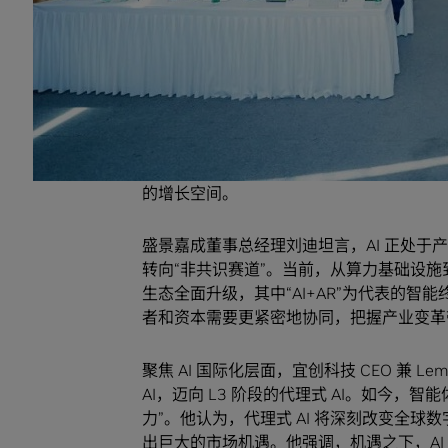
来，持续通过产品折扣、技术支持、市场宣传
落地。他强调，面对技术飞速演进，创业者应
值。
在主题分享环节上，Google Cloud 
对话的关键信息。他提出，多模态交互、生产
力。同时他也呼吁，创业者要抓住窗口期，积
的增长空间。
盛景嘉成董事总经理刘迪坦言，AI 正处于
转向“非共识赛道”。当前，从算力基础设施
生态全面升级，其中“AI+AR”为代表的
者和资本需要更紧密地协同，把握产业变
聚焦 AI 国际化层面，宜创科技 CEO 兼 Le
AI，迈向 L3 阶段的代理式 AI。如今
力”。他认为，代理式 AI 将深刻改变全球数
出巨大的市场机遇。他强调，机遇之下，A