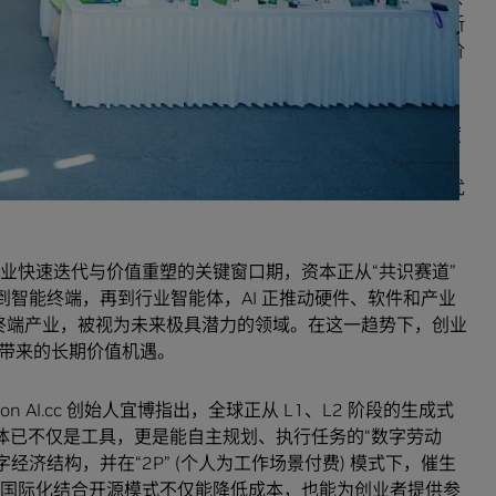
、融资对接、大企业对接等多维度资源扶持，助力 AI 创新
把握 AI 带来的生产力提升机遇，在行业实践中创造真正价
大中华区初创生态负责人李淼鑫总结了他近期与 23 位创投领袖深度
力提升和智能体应用将在未来 6 至 12 个月释放巨大潜
极学习并实践 AI 技术，在产业应用与创新落地中探索更优
产业快速迭代与价值重塑的关键窗口期，资本正从“共识赛道”
到智能终端，再到行业智能体，AI 正推动硬件、软件和产业
智能终端产业，被视为未来极具潜力的领域。在这一趋势下，创业
革带来的长期价值机遇。
mon AI.cc 创始人宜博指出，全球正从 L1、L2 阶段的生成式
，智能体已不仅是工具，更是能自主规划、执行任务的“数字劳动
字经济结构，并在“2P” (个人为工作场景付费) 模式下，催生
I 国际化结合开源模式不仅能降低成本，也能为创业者提供参