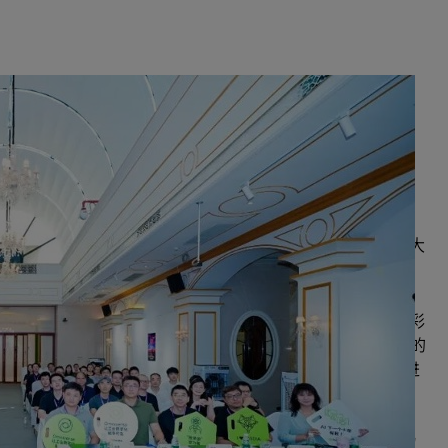
企业展示重庆站在重庆西部科技金融路演中心举办。
 Google Cloud、盛景嘉成、重庆科创投集团、G5 创新投
数据、清智资本、icanx 全球科学社区，以及靖亚资本的大
loud、盛景嘉成、宜创科技、清智资本的嘉宾及技术专家带来了精彩
物理 AI 等前沿话题。10 家来自 NVIDIA 初创加速计划的
育、AI 营销、车载智能等多个领域，通过路演形式与在场观众进
、投资人与产业同仁到场并进行了深度交流。
介绍了 NVIDIA 初创加速计划。他强调，该计划自实施九年以