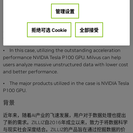
• 本案例主要应用到 NVIDIA Tesla P100 GPU。
管理设置
Case Introduction
• ZILLIZ Milvus is a data engine for searching and
拒绝可选 Cookie
全部接受
comparison of massive eigenvector, which is designed
for large-scale landing of AI applications.
• In this case, utilizing the outstanding acceleration
performance NVIDIA Tesla P100 GPU. Milvus can help
users analyze massive unstructured data with lower cost
and better performance.
• The major products utilized in the case is NVIDIA Tesla
P100 GPU.
背景
近年来，随着AI产业的飞速发展，用户对于数据处理也提出
了新的需求。ZILLIZ自2016年成立以来，致力于将数据科学
与现实社会深度结合。ZILLIZ的产品旨在通过挖掘数据的价