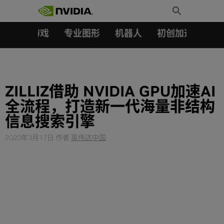
搜索：
Skip
Toggle
to
Search
content
汽车
游戏
专业图形
机器人
初创加速会员成
ZILLIZ借助 NVIDIA GPU加速AI
全流程，打造新一代海量非结构
信息搜索引擎
2020年3月17日
作者
英伟达中国