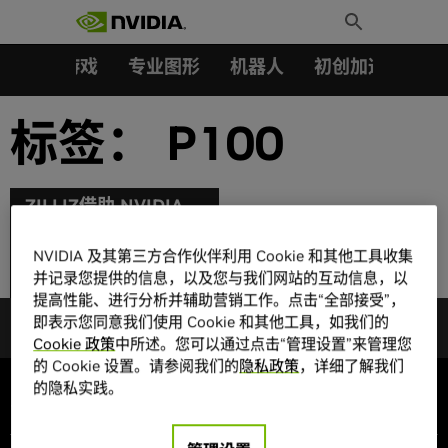
搜索：
Skip
Toggle
to
Search
content
汽车
游戏
专业图形
机器人
初创加速会员成
标签：
P100
ZILLIZ借助 NVIDIA
GPU加速AI全流程，打
造新一代海量非结构信
NVIDIA 及其第三方合作伙伴利用 Cookie 和其他工具收集
息搜索引擎
并记录您提供的信息，以及您与我们网站的互动信息，以
提高性能、进行分析并辅助营销工作。点击“全部接受”，
即表示您同意我们使用 Cookie 和其他工具，如我们的
Cookie 政策
中所述。您可以通过点击“管理设置”来管理您
的 Cookie 设置。请参阅我们的
隐私政策
，详细了解我们
的隐私实践。
公司信息