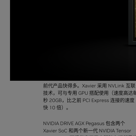
Xavier
：全球首款自主机器处理器
打造业内超复杂的 SoC 并不是一蹴而就的事情
发上投资 20 亿美元，才开发出 Xavier。
为了实现将自动驾驶功能从 L2+ 级高级驾
在吸取了前两代车用 SoC 的经验教训后开
计算性能可以增强整体安全性。
而且，Xavier 的性能极具强悍，运行速度比
前代产品快得多。Xavier 采用 NVLink 互联
技术，可与专用 GPU 搭配使用（速度高达
秒 20GB，比之前 PCI Express 连接的速度
快 10 倍）。
NVIDIA DRIVE AGX Pegasus 包含两个
Xavier SoC 和两个新一代 NVIDIA Tensor