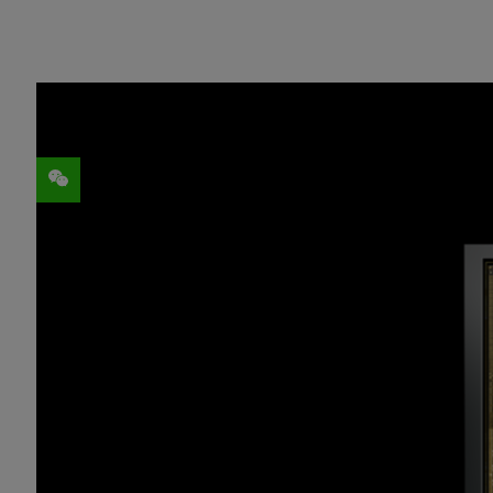
分享
新技术的安全性不仅仅只是体现在最终的产
正因如此，德国 TÜV SÜD 机构的全球安全专
(SoC) 的开发过程进行了仔细评估，并批
完成这一步后，只需再通过一次审批，Xavi
NVIDIA 将 Xavier 的评估过程划分为
景。如今宣布的消息则表示已完成对 Xavie
而最后一步，即评估 Xavier 的实施，很