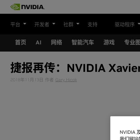
Skip
to
content
平台
开发者
社群
支持
驱动程序
首页
AI
网络
智能汽车
游戏
专业
捷报再传：NVIDIA Xa
2018年11月13日
作者
Gary Hicok
NVIDI
我们网站