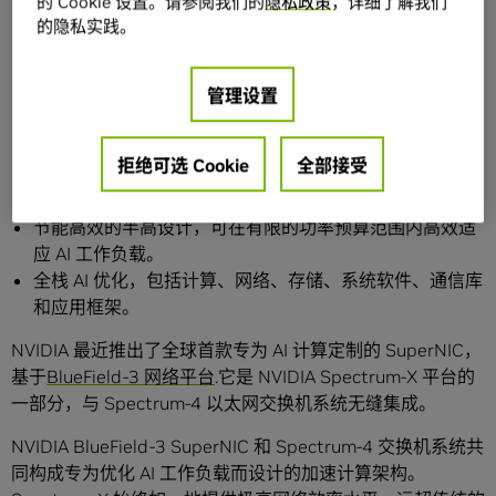
的 Cookie 设置。请参阅我们的
隐私政策
，详细了解我们
SuperNIC 结合了以下独特属性：
的隐私实践。
高速数据包重排序可确保数据包的接收和处理顺序与源端
发送的顺序相同。这可保持数据流的顺序完整性。
管理设置
使用实时遥测数据和网络感知算法进行高级拥塞控制，以
管理和预防 AI 网络中的拥塞。
拒绝可选 Cookie
全部接受
输入/输出 (I/O) 路径上的可编程计算，可实现 AI 云数据中
心网络基础设施的自定义和可扩展性。
节能高效的半高设计，可在有限的功率预算范围内高效适
应 AI 工作负载。
全栈 AI 优化，包括计算、网络、存储、系统软件、通信库
和应用框架。
NVIDIA 最近推出了全球首款专为 AI 计算定制的 SuperNIC，
基于
BlueField-3 网络平台
.它是 NVIDIA Spectrum-X 平台的
一部分，与 Spectrum-4 以太网交换机系统无缝集成。
NVIDIA BlueField-3 SuperNIC 和 Spectrum-4 交换机系统共
同构成专为优化 AI 工作负载而设计的加速计算架构。