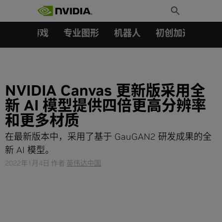
搜索：
Skip
Toggle
to
Search
content
汽车
游戏
专业图形
机器人
初创加速会员成
NVIDIA Canvas 更新版采用全
新 AI 模型提供四倍更高分辨率
和更多材质
在最新版本中，采用了基于 GauGAN2 研发成果的全
新 AI 模型。
2022年1月4日
作者
英伟达中国