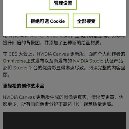
管理设置
艺术家可以使用先进的 AI 技术将简单的笔触快速变成逼真的
风景图，加快概念图创作探索并腾出更多时间进行创意表
达。
拒绝可选 Cookie
全部接受
今天发布的 NVIDIA Canvas 更新版采用了
GauGAN2
AI 模型
和 NVIDIA RTX GPU Tensor Core，生成的质量更高、分辨率
提升四倍的背景图，并添加了五种新的绘画材质。
在 CES 大会上，NVIDIA Canvas 更新版、
面向个人创作者的
Omniverse正式发布
以及新发布的
NVIDIA Studio 认证产品
都将
Studio
平台的优势彰显得淋漓尽致。阅读
完整的内容回
顾
。
更轻松的创作艺术品
NVIDIA Canvas 更新版生成的图像更真实，清晰度更高、伪
影更少，所有画面像素分辨率高达 1K，视觉质量更高。