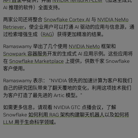
API 目录
中提供，并由
NVIDIA TensorRT-LLM
（加速生成式
AI 推理的软件）全面支持。
两家公司还将整合
Snowflake Cortex AI
与
NVIDIA NeMo
Retriever
，使企业用户可以打通 AI 驱动的应用与信息源，通
过检索增强生成（
RAG
）获得更加精准的结果。
Ramaswamy 举出了几个使用
NVIDIA NeMo
框架和
Snowpark 容器服务
开发的生成式 AI 应用示例。这些应用将
在
Snowflake Marketplace
上提供，供数千家 Snowflake
客户使用。
Ramaswamy 表示： “NVIDIA 领先的加速计算为客户和我们
自己的研究团队带来了翻天覆地的变化，利用这项技术我们
为客户打造了最先进的 Artic 模型。”
如需更多信息，请观看 NVIDIA GTC 点播会议，了解
Snowflake
如何利用 RAG 架构构建聊天机器人
以及
如何将
LLM 用于生命科学领域
。