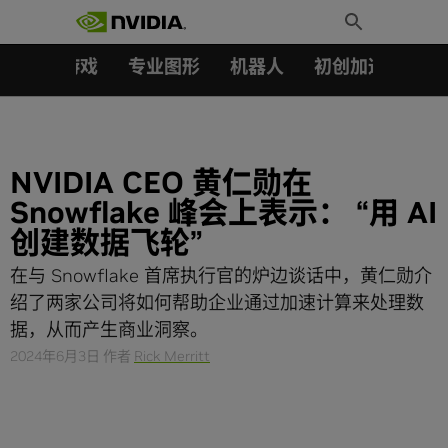
搜索：
Skip
Toggle
to
Search
content
汽车
游戏
专业图形
机器人
初创加速会员成
NVIDIA CEO 黄仁勋在
Snowflake 峰会上表示： “用 AI
创建数据飞轮”
在与 Snowflake 首席执行官的炉边谈话中，黄仁勋介
绍了两家公司将如何帮助企业通过加速计算来处理数
据，从而产生商业洞察。
2024年6月3日
作者
Rick Merritt