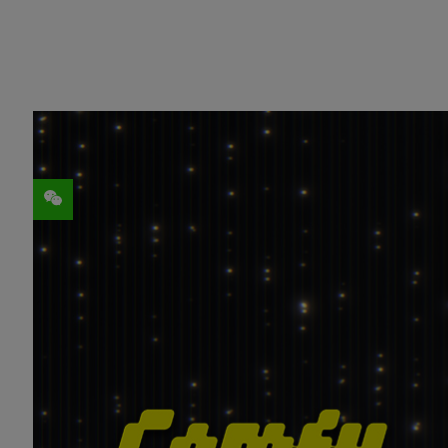
分享
ComfyUI
是一个开源的、基于节点的图形界
面在过去一个月发布了重大更新，包括对 NVIDIA
Qwen-Image、FLUX.1 Krea [dev] 和 H
NVIDIA 还发布了专由 TensorRT 优化的热门扩散模型
NIM 微服务，让用户在 ComfyUI 运行
此外，一个
NVIDIA RTX Remix
(一个让模
高级路径追踪粒子系统，可呈现令人惊艳的