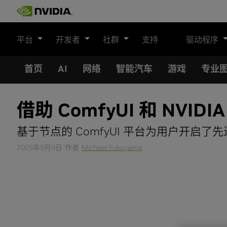
Skip
to
content
平台
开发者
社群
支持
驱动程序
首页
AI
网络
智能汽车
游戏
专业
借助 ComfyUI 和 NVID
基于节点的 ComfyUI 平台为用户开启
2025年9月9日
作者
Michael Fukuyama