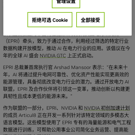
正通过成立
开放电力 AI 联盟
而联合起来。该联盟汇聚了能源
管理设置
企业、科技公司以及科研机构，致力于开发 AI 应用以应对电
力领域特有的挑战，例如适应分布式能源部署的增加以及电
拒绝可选 Cookie
全部接受
网负荷的显著增长等。
该联盟由独立的非营利性能源研发机构美国电力研究院
（EPRI）牵头，致力于通过合作，利用经过筛选的特定行业
数据构建开放模型，推动 AI 在电力行业的应用。该倡议在今
年的全球 AI 盛会
NVIDIA GTC
上正式启动。
EPRI 总裁兼首席执行官 Arshad Mansoor 表示：“在未来十
年，AI 将通过提升电网可靠性、优化资产性能实现更高效的
能源管理，具备彻底改变电力行业的潜力。通过开放电力 AI
联盟，EPRI 及合作伙伴将引领这一变革，推动创新以构建更
具韧性且成本更低的能源未来。”
作为联盟的一部分，EPRI、NVIDIA 和
NVIDIA 初创加速计划
的成员 Articul8 正在开发一系列针对该特定领域的多模态大
语言模型。这些模型使用了 EPRI 专有的海量能源和电气工程
数据进行训练，可帮助公用事业公司简化业务运营、提高能