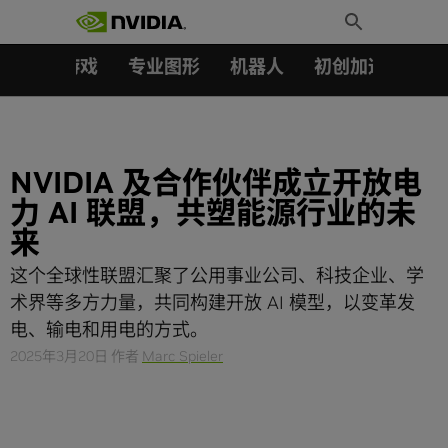
搜索：
Skip
Toggle
to
Search
content
汽车
游戏
专业图形
机器人
初创加速会员成
NVIDIA 及合作伙伴成立开放电
力 AI 联盟，共塑能源行业的未
来
这个全球性联盟汇聚了公用事业公司、科技企业、学
术界等多方力量，共同构建开放 AI 模型，以变革发
电、输电和用电的方式。
2025年3月20日
作者
Marc Spieler