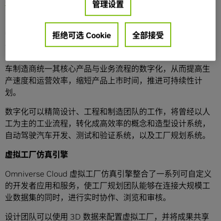
Cloud
上发布了两个全新的仿真引擎：虚拟工厂仿真引擎和
管理设置
自动驾驶汽车（AV）仿真引擎。
Omniverse Cloud 是一项用于开发和部署工业数字化应用的
拒绝可选 Cookie
全部接受
平台即服务（PaaS，platform-as-a-service），这项服务现
已托管在 Microsoft Azure 上。该一站式服务能够使全球汽
车制造商统一其核心产品与业务流程的数字化，从而提高生
产速度和运营效率，缩短产品上市时间，推进可持续性计
划。
数字化可以精简设计、工程和制造团队的工作，将曾经以人
工为主的工业流程，转化成高效率的概念和造型设计系统，
自动驾驶汽车开发、测试和验证系统，以及工厂规划系统。
虚拟工厂仿真引擎
Omniverse Cloud 虚拟工厂仿真引擎整合了一系列可自定义
的开发者应用和服务，使工厂规划团队能够在连接大规模工
业数据集的同时，进行实时协作、浏览和审核。
设计团队可以使用 3D 数据来配置虚拟工厂，并将成果共享