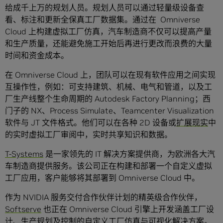
给成千上万的规划人员。规划人员可以通过轻量级设备查
看、标注和更新全保真工厂数据集。通过在 Omniverse
Cloud 上构建虚拟工厂仿真，汽车制造商不仅可以提高产量
和生产质量，还能避免施工开始后再进行更改而浪费的大量
时间和资金成本。
在 Omniverse Cloud 上，团队可以在现有软件应用之间实现
互操作性，例如：可支持建筑、机械、电气和管道，以及工
厂生产线整个生命周期的 Autodesk Factory Planning；西
门子的 NX、Process Simulate、Teamcenter Visualization
软件与 JT 文件格式。他们可以在各种 2D 设备或
扩展现实
中
的实时虚拟工厂审阅中，实时共享知识和数据。
T-Systems
是一家领先的 IT 解决方案提供商，为欧洲各大汽
车制造商提供服务。该公司正在构建和部署一个自定义虚拟
工厂应用，客户能够将其部署到 Omniverse Cloud 中。
作为 NVIDIA 服务交付合作伙伴计划的精英级合作伙伴，
Softserve
也正在 Omniverse Cloud 引擎上开发涵盖工厂设
计、生产规划及控制的自定义工厂仿真与可视化解决方案。