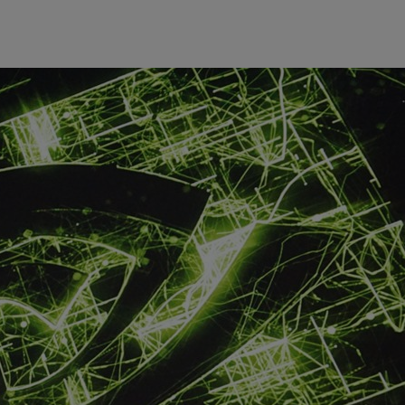
，智能座舱的竞争焦点正由硬件堆叠转向智能体验。真正的
仅能听懂指令，更能理解意图；不仅能识别环境，更能洞察场
服务能力。
的功能集成 (将导航、音乐、车控等功能汇集一屏)，到当
等模式)，再到综合情感交互的三阶段演进。未来的智能座舱将具备
，真正成为有温度、有智慧、懂用户的舱内智能空间。而实
的多模态、全模态 AI，并克服以下核心挑战：
断还是自然语言的交流反馈，响应必须在百毫秒级且稳定可预
心优势，且直接关系到终端用户的体验与爽感。
推理的瓶颈往往在于文本输出生成阶段，若解码速度不足，用