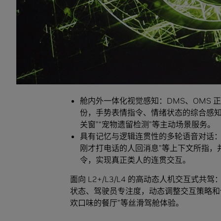
户将明显感受到回复卡顿、中断，严重
多模态信号的实时检测：
系统需要实时并
阵列、语音文本等多路异构输入信号，
可靠安全的端云协同架构：
涉及隐私安
靠；同时，复杂互联网信息查询又需要
同时，这些挑战会催生出下一代舱内 AI 智
舱内外一体化视觉感知：DMS、OMS
份，手势表情指令、情绪状态的综合感知
关窗”“宠物遗留检测”等主动场景服务。
具有记忆与逻辑连贯性的多轮语音对话：
刚才打电话的人回消息”等上下文所指，
令，实现真正类人的连贯交互。
面向 L2+/L3/L4 的高动态人机交互
状态、驾驶员专注度，动态调整交互策略和
欢口味的餐厅”等丝滑驾舱体验。