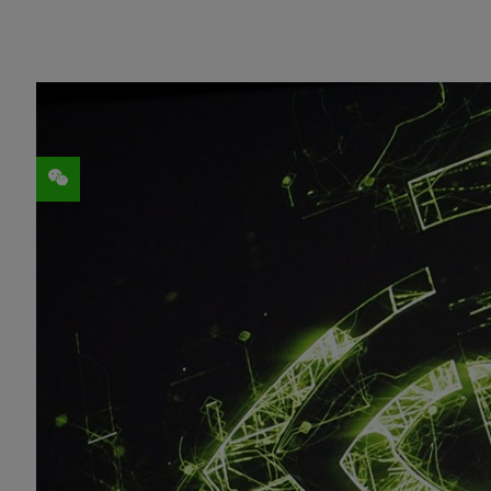
分享
随着座舱屏幕数量和算力趋近用户感知上限
变革在于座舱系统能否成为贴心伙伴——不
景；不仅能执行操作，更具情感共鸣与主动
纵观智能座舱的发展脉络，行业正经历从早期
前的场景服务 (如“会议”“小憩”“长途”
情景理解、全乘客意图判断与主动服务能力
现这一目标，需要在车端计算单元部署更强大
确定性的超低延迟响应：
无论是语音打
测，这是端侧部署 AI Agent 的核
高效的解码生成能力：
当前端侧大模型