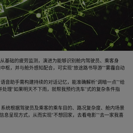
影响对话的自然度与体验的连贯性。
同步处理来自舱内 DMS、OMS，以及舱外摄像头、麦克风
需要多模且强大的实时处理能力。
全的长期记忆与历史记忆功能交互依赖本地计算，确保响应可
无缝连接云端模型，从而形成安全与智能兼顾的混合架构。
能体的关键场景：
 正从基础的疲劳监测，演进为能够识别舱内驾驶员、乘客身
中枢，并与舱外感知配合，可实现“旅途路书导游”“雾霾自动
语音助手需构建持续的对话记忆，能准确解析“调暗一点”“给
并处理“如果明天不下雨，就帮我预约洗车”式的复杂条件指
式共驾：系统根据驾驶员及乘客的乘车目的、路况复杂度、舱内场景
信息呈现方式，从而实现“不想回家，去看电影”“去一家我喜