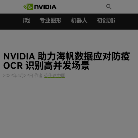
搜索：
Skip
Toggle
to
Search
content
汽车
游戏
专业图形
机器人
初创加速会员成
NVIDIA 助力海帆数据应对防疫
OCR 识别高并发场景
2022年4月22日
作者
英伟达中国