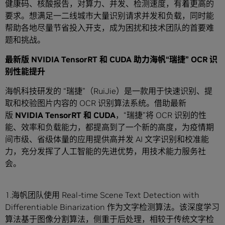
健康码、核酸报告，对算力、并发、检测速度，有着更高的
要求。想满足一二线城市大量识别请求并发和负载，同时能
帮助各地尽量节省投入开支，成为困扰和技术团队的首要难
题和挑战。
最新版
NVIDIA TensorRT
和
CUDA
助力海帆
“
瑞捷
” OCR
识
别性能提升
海帆科技研发的 “瑞捷”（RuiJie）是一款用于快速识别、提
取和校验图片内容的 OCR 识别算法系统。借助最新
版
NVIDIA TensorRT
和
CUDA
，“瑞捷”将 OCR 识别的性
能、效率和负载能力，都提高到了一个新的高度，为疫情期
间市级、省级体量的应用提供高并发 AI 文字识别和校准能
力，充分发挥了人工智能的先进优势，用技术能力服务社
会。
1.海帆团队使用 Real-time Scene Text Detection with
Differentiable Binarization 作为文字检测算法。该深度学习
算法基于图像分割算法，侧重于后处理，相较于传统文字检