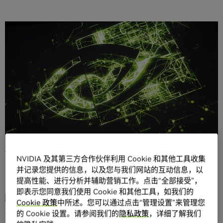
分享
南京海帆数据科技有限公司
成立于 2018 年，是领先的人工
智能算法和服务提供商，致力于 AI 能力和业务场景深度融
合，提供软硬件一体化解决方案，让每个企业能真正感受到
AI 带来的产业价值。海帆数据于 2019 年自主研发的识别算
NVIDIA 及其第三方合作伙伴利用 Cookie 和其他工具收集
法，在斯坦福大学 DAWNBENCH 深度学习推理榜当中获得
并记录您提供的信息，以及您与我们网站的互动信息，以
全球第五名，并获得消费级 GPU 团队第一名。
提高性能、进行分析并辅助营销工作。点击“全部接受”，
即表示您同意我们使用 Cookie 和其他工具，如我们的
Cookie 政策
中所述。您可以通过点击“管理设置”来管理您
的 Cookie 设置。请参阅我们的
隐私政策
，详细了解我们