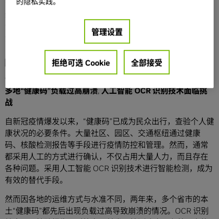
的隐私实践。
公司聚焦智慧政务服务和智能制造产业，拥有自主研发、训
练的 OCR 定制识别算法、戴口罩识别算法、抽烟行为识别算
法等多种基于机器视觉和深度学习神经网络的人工智能算
管理设置
法。
拒绝可选 Cookie
全部接受
多地
“
健康码
”
负载过高崩溃
,
人工智能
OCR
识别技术面临挑
战
自新冠疫情爆发以来，“健康码”已成为民众出行，查验个人健
康状况的必要条件。大量社区、园区、交通枢纽通过健康
码、核酸检测报告等手段进行疫情防控和管理。然而，通常
都采用人工的方式进行确认，不仅占用大量人力，而且存在
各种问题。采用人工智能 OCR 识别技术进行智能检测，成为
有效的替代手段。
然而因各地的运维方式与水准不同，两年来，多个省市的本
土“健康码”都先后出现负载过高导致崩溃的情况。OCR 识别