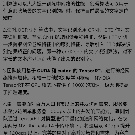
测算法可以大大提升训练中网络的性能，使得算法可以用于
任意形状场景的文字识别的同时，保持目前最高的文字定位
精度。
2.海帆 OCR 识别算法中，文字识别采用 CRNN+CTC 作为文
字识别框架。首先 CNN 提取图像卷积特征，然后 LSTM 进
一步提取图像卷积特征中的序列特征，最后引入 CTC 解决识
别结果矫正的问题，即一种 end2end 的文字识别算法，对不
定长的文本序列识别获得了出众的识别率。
3.团队使用基于
CUDA 和 cudnn 的 TensorRT
，进行神经网
络推理加速。相较于其他的深度学习框架，NVIDIA
TensorRT 在 GPU 模式下提供了 100X 的加速，极大地提高
了推理速度
。
4.由于需要面对百万人口地市以上的并发访问需求，服务要
求至少达到单服务器 100qps 以上的并发响应能力，海帆团
队通过 TensorRT 对模型进行了量化加速和网络优化，在仅
用两张 NVIDIA Tesla T4 卡的环境下，将速度从 40qps 提升
至 120qps 以上，完美的应对了高并发场景和需求，为客户