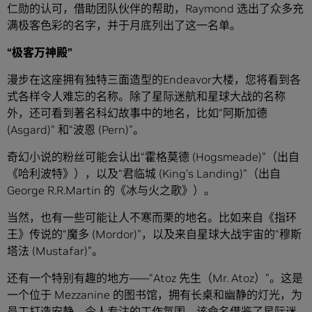
仁勋的认可，借助团队伙伴的帮助，Raymond 选出了众多充
满极客色彩的名字，并于月底列出了这一名单。
“
极客万神殿
”
漫步在这座拥有独特三面造型的Endeavor大楼，您将看到各
式各样令人难忘的名称。除了星际迷航和星球大战的名称
外，还可看到著名科幻故事中的地名，比如“阿斯加德
(Asgard)” 和“波恩 (Pern)”。
奇幻小说的粉丝可能会认出“霍格莫德 (Hogsmeade)”（出自
《哈利波特》），以及“君临城 (King’s Landing)”（出自
George R.R.Martin 的《冰与火之歌》）。
当然，也有一些可能让人不寒而栗的地名。比如来自《指环
王》传说的“魔多 (Mordor)”，以及来自星球大战宇宙的“穆斯
塔法 (Mustafar)”。
还有一个特别有趣的地方——“Atoz 先生（Mr. Atoz）”。这是
一个位于 Mezzanine 的图书馆，拥有长桌和幽静的灯光，为
员工打造安静、令人专注的工作氛围。该命名借鉴了星际迷