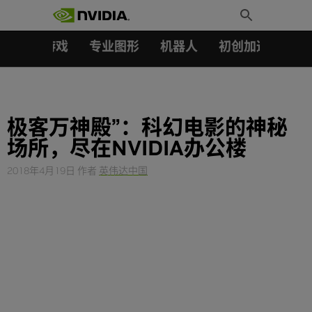
搜索：
Skip
Toggle
to
Search
content
汽车
游戏
专业图形
机器人
初创加速会员成
极客万神殿”：科幻电影的神秘
场所，尽在NVIDIA办公楼
2018年4月19日
作者
英伟达中国