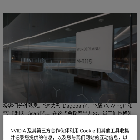
分享
无论是半导体设计师、软件架构师，还是《星球大战》中的
“突击队员”，所有的极客们都将在NVIDIA找到属于他们的共
同语言。
正是如此， NVIDIA新大楼 Endeavor 里94间会议室的名字让
极客们分外熟悉。“达戈巴 (Dagobah)”、“X翼 (X-Wing)” 和
“斯卡利夫 (Scarif)”…… 在这些会议室里办公，员工们也格外
地惬意。
NVIDIA 及其第三方合作伙伴利用 Cookie 和其他工具收集
NVIDIA工作场所战略师 Raymond Chan表示，“我们把这些
并记录您提供的信息，以及您与我们网站的互动信息，以