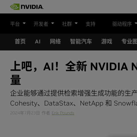
Skip
to
content
平台
开发者
社群
支持
驱动程序
首页
AI
网络
智能汽车
游戏
专业
上吧，AI！全新 NVIDIA 
量
企业能够通过提供检索增强生成功能的生产就
Cohesity、DataStax、NetApp 和 Snow
2024年7月23日
作者
Erik Pounds