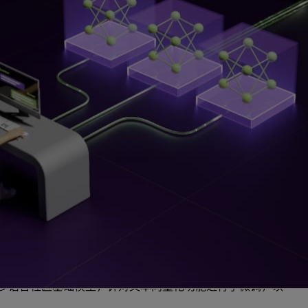
展到代理式 AI 工作流 (在此工作流中，AI 应用可以在最少的
准的检索增强生成 (
RAG
)。
定义模型与各种业务数据无缝连接，并使用 RAG 为 AI 应用作出高
为创建高度准确的 AI 应用提供了非常精准的信息检索功
机器人、分析安全漏洞或从复杂的供应链信息中提取洞察时，
准确性和吞吐量。
推理。开发者能够使用 NeMo Retriever NIM 微服务
和重排序 NIM 微服务如下：
社区基础向量化模型，针对文本问答检索进行了优化
2：一个常用多语言社区基础模型，针对文本向量化功能进行了微调，以