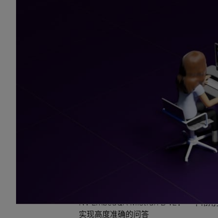
Retriever NIM 推理微服务
不仅能够使企业扩
干预或监督下准确运行)，还能够提供极为精
通过 NeMo Retriever，企业可以将自
度准确的回答。这套生产就绪型微服务实际上
能。
例如当开发者创建 AI 智能体和客服聊天
NeMo Retriever 能够大幅提高模型的
NIM 推理微服务实现了高性能、易于使用的企业级
并充分利用自己的数据，来获得这一切。
已正式发布的全新 NeMo Retriever
向量化
NV-EmbedQA-E5-v5：一个常用
NV-EmbedQA-Mistral7B-v
实现高度准确的问答