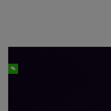
分享
如果缺乏准确性，
生成式
AI
应用不但无法
据。
为帮助开发者高效获取最佳的专有数据，以便为
四项全新的
NVIDIA NeMo Retriever NIM
Llama 3.1 模型集也同期发布。当与
适用于该