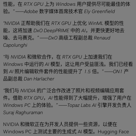
性能，在
RTX GPU
上为
Windows
用户提供
尽可能
最佳
的
体
验。
” ——Adobe
数字媒体首席技术官
Ely Greenfield
“NVIDIA
正帮助我们
在 RTX GPU 上优化 WinML
模型
的
性
能，这将加速
DxO DeepPRIME
中的
AI
，并更快更好地去
噪、去马赛克。
” ——DxO
高级工程副总裁
Renaud
Capolunghi
“
与
NVIDIA
和微软合作，在
RTX GPU
上加速我们在
Windows
中运行的
AI
模型，这让用户受益匪浅。我们已经看
到
AI
照片编辑软件套件的性能提升了
1.5
倍。
” ——ON1
产
品副总裁
Dan Harlacher
“
我们与
NVIDIA
的广泛合作改进了照片和视频编辑应用套
件。借助
RTX GPU
，
AI
性能得到了大幅提升，增强了用户在
Windows PC
上的体验。
” ——Topaz Labs AI
引擎开发负责人
Suraj Raghuraman
NVIDIA 和微软正在为开发人员提供一些资源，以便在
Windows PC 上测试主要的生成式 AI 模型。Hugging Face