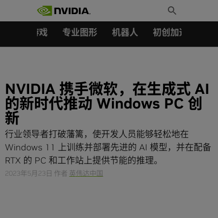
搜索：
Skip
Toggle
to
Search
content
汽车
游戏
专业图形
机器人
初创加速会员成
NVIDIA 携手微软，在生成式 AI
的新时代推动 Windows PC 创
新
行业领导者打破藩篱，使开发人员能够轻松地在
Windows 11 上训练并部署先进的 AI 模型，并在配备
RTX 的 PC 和工作站上提供节能的推理。
2023年5月23日
作者
英伟达中国