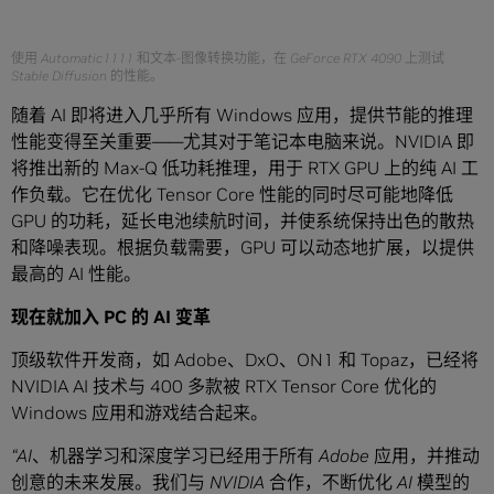
使用 Automatic1111 和文本-图像转换功能，在 GeForce RTX 4090 上测试
Stable Diffusion 的性能。
随着 AI 即将进入几乎所有 Windows 应用，提供节能的推理
性能变得至关重要——尤其对于笔记本电脑来说。NVIDIA 即
将推出新的 Max-Q 低功耗推理，用于 RTX GPU 上的纯 AI 工
作负载。它在优化 Tensor Core 性能的同时尽可能地降低
GPU 的功耗，延长电池续航时间，并使系统保持出色的散热
和降噪表现。根据负载需要，GPU 可以动态地扩展，以提供
最高的 AI 性能。
现在就加入
PC
的
AI
变革
顶级软件开发商，如 Adobe、DxO、ON1 和 Topaz，已经将
NVIDIA AI 技术与 400 多款被 RTX Tensor Core 优化的
Windows 应用和游戏结合起来。
“AI
、机器学习和深度学习已经用于所有
Adobe
应用，并推动
创意的未来发展。我们与
NVIDIA
合作，不断优化
AI
模型的