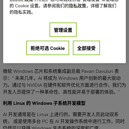
的 Cookie 设置。请参阅我们的
隐私政策
，详细了解我们
在
微软Build
开发者大会上，NVIDIA 和微软展示了一系列搭
的隐私实践。
载 NVIDIA RTX GPU 的 Windows 11 PC 和工作站的先进技
术，旨在满足
生成式 AI
的需求。
管理设置
超过 400 款应用和游戏已采用 AI 技术，通过 RTX GPU 上的
专用处理器 Tensor Core 进行加速。今天发布的内容，包括
用于在 Windows PC 上开发 AI 的工具、优化和部署 AI 的框
拒绝可选 Cookie
全部接受
架，以及驱动性能和能效提升，将使开发人员能够以生成式
AI 为核心来构建下一代 Windows 应用。
微软 Windows 芯片和系统集成副总裁 Pavan Davuluri 表
示：“ 未来几年，AI 将成为 Windows 用户创新的最大驱动
力。通过与 NVIDIA 在硬件和软件优化方面进行合作，我们为
开发人员提供了一种革命性、高性能并易于部署的体验。”
利用 Linux
的 Windows
子系统开发模型
AI 开发通常是在 Linux 上进行的，需要开发人员启动双系
统， 或是使用多台 PC 在 AI 开发操作系统中进行工作，同时
仍然可以获得 Windows 生态系统的深度和广度。