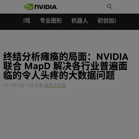
搜索：
Skip
Toggle
to
Search
content
汽车
游戏
专业图形
机器人
初创加速会员成
终结分析瘫痪的局面：NVIDIA
联合 MapD 解决各行业普遍面
临的令人头疼的大数据问题
2016年7月11日
作者
英伟达中国