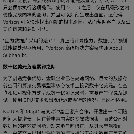
MapD 之前，需要花费数小时才能完成查询，所以 Verizon
只会偶尔执行这项操作。使用 MapD 之后，仅在几毫秒之内
便能完成同样的查询，并且可以即刻呈现出画面。这使得
Verizon 可以快速找出问题的根本原因，从而帮助客户以及公
司的运营和后勤团队。
“因为数据库采用的是 GPU 真正的计算能力，数据几乎即刻
就能被处理器所用，”Verizon 高级解决方案架构师 Abdul
Subhan 说。
数十亿美元危若累卵之际
为了创造竞争优势，金融企业已在高速网络、巨大的数据存
储空间和算法交易模型等核心技术上投资数十亿美元。在查
询和以可视化方式呈现数十亿项记录时，需要产生假说及测
试，使用 CPU 技术会出现延迟或等待的情况，显然不适用。
NVIDIA 和 MapD 与某对冲基金客户合作，开发出一个可随
时间大幅增长，且有着丰富内容的专属数据集，而该公司对
数据集的有效提问能力却未能与时俱进。从其大型规模而
言，单笔交易出现些许延迟的情况相当于损失数百万美元的