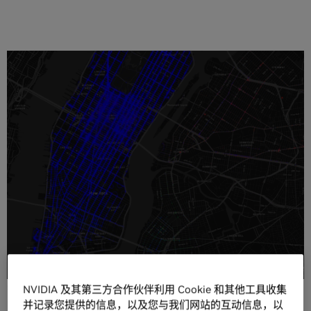
分享
过去两年内产生的
数据量
比整个人类历史上产生的数据量都
要多。为了以视觉化的方式呈现这些海量信息并从这些信息
中获得深刻见解，
MapD
提出一个由
NVIDIA GPU
加速计算
的新方法。
MapD 的数据库可以智能地在所有 GPU 上分割、压缩和缓存
数据，将使用户查询数据库的速度提高多达 100 倍，并且无
需索引或优化。与 MapD Immerse 分析前端工具配合使用
NVIDIA 及其第三方合作伙伴利用 Cookie 和其他工具收集
并记录您提供的信息，以及您与我们网站的互动信息，以
时，该系统可为拥有数十亿条记录的数据集提供即时可视化