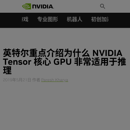
搜索：
Skip
Toggle
to
Search
content
汽车
游戏
专业图形
机器人
初创加速会员成
英特尔重点介绍为什么 NVIDIA
Tensor 核心 GPU 非常适用于推
理
2019年5月21日
作者
Paresh Kharya