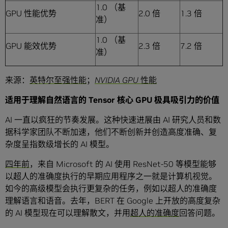
1.0 （基
GPU 性能优势
2.0 倍
1.3 倍
准）
1.0 （基
GPU 能效优势
2.3 倍
7.2 倍
准）
来源：
英特尔至强性能
；
NVIDIA GPU
性能
适用于理解自然语言的
Tensor
核心
GPU
极具吸引力的价值
AI 一直以疯狂的节奏发展。这种快速进展由 AI 研究人员和数
据科学家团队不断加速，他们不断创新并创造高度准确、复
杂度呈指数级增长的 AI 模型。
四年前
，来自 Microsoft 的 AI 使用 ResNet-50 等模型能够
以超人的准确度执行的早期应用程序之一就是计算机视觉。
如今的高级模型会执行更复杂的任务，例如以超人的准确度
理解语言和语音。去年，BERT 在 Google 上开放的高度复杂
的 AI 模型现在可以理解散文，并用
超人的准确度
回答问题。