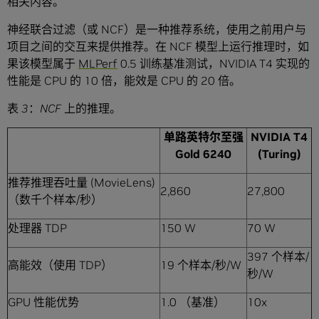
相关内容。
神经联合过滤（或 NCF）是一种推荐系统，使用之前用户与
项目之间的交互来提供推荐。在 NCF 模型上运行推理时，如
果该模型属于
MLPerf
0.5 训练基准测试，NVIDIA T4 实现的
性能是 CPU 的 10 倍，能效是 CPU 的 20 倍。
表
3
：
NCF
上的推理。
单路英特尔至强
NVIDIA T4
Gold 6240
(Turing)
推荐推理吞吐量 (MovieLens)
2,860
27,800
（数千个样本/秒）
处理器 TDP
150 W
70 W
397 个样本/
高能效（使用 TDP）
19 个样本/秒/W
秒/W
GPU 性能优势
1.0 （基准）
10x