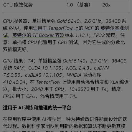
GPU 能效优势
1.0 （基准）
20x
CPU
服务器：单插槽至强
Gold 6240
，
2.6 GHz
；
384GB
系
统
RAM
；使用
适用于
TensorFlow
上的
NCF
的
英特尔基准测
试
，
英特尔的
TF Docker
容器
版本
1.13.1
；
FP32
精度。注
意：单插槽
CPU
配置用于
CPU
测试，因为它生成的分数比
双插槽更好。
GPU
结果：
T4
：单插槽至强
Gold 6140
，
2.3 GHz
；
384GB
系统
RAM
；
CUDA 10.1.105
；
NCCL 2.4.3
、
cuDNN
7.5.0.56
、
cuBLAS 10.1.105
；
NVIDIA
驱动程序
418.40.04
；在
TensorFlow
上使用自动混合精度和
XLA
编译
器；批大小：
2048
用于
CPU
，
1048576
用于
T4
；精度：
FP32
用于
CPU
，混合精度用于
T4
。
适用于
AI
训练和推理的统一平台
在应用程序中使用 AI 模型是一种为持续改进性能而设计的迭
代过程。数据科学家团队利用新的数据和算法不断更新其模