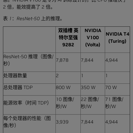
2 倍，能效提高了 2 倍。
表
1
：
ResNet-50
上的推理。
双插槽
英
NVIDIA
NVIDIA T4
特尔至强
V100
(Turing)
9282
(Volta)
ResNet-50 推理（图像/
7,878
7,844
4,944
秒）
处理器数量
2
1
1
总处理器 TDP
800 W
350 W
70 W
10 图像/
22 图像/
71 图像/
能源效率（时间 TDP）
秒/W
秒/W
秒/W
每个处理器的性能（图
3,939
7,844
4,944
像/秒）