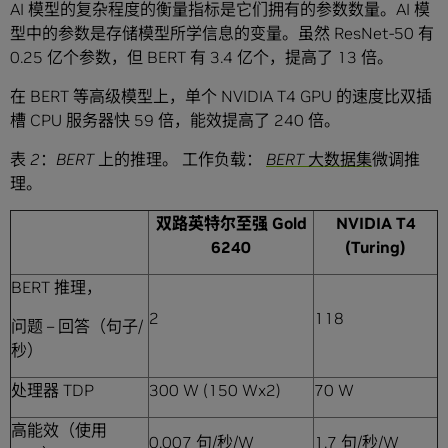
AI 模型的复杂程度的衡量指标是它们拥有的参数数量。AI 模
型中的参数是存储模型所学信息的变量。虽然 ResNet-50 有
0.25 亿个参数，但 BERT 有 3.4 亿个，提高了 13 倍。
在 BERT 等高级模型上，单个 NVIDIA T4 GPU 的速度比双插
槽 CPU 服务器快 59 倍，能效提高了 240 倍。
表
2
：
BERT
上的推理。
工作负载：
BERT
大数据集
微调推
理。
双路英特尔至强
Gold
NVIDIA T4
6240
(Turing)
BERT 推理，
2
118
问题 – 回答（句子/
秒）
处理器 TDP
300 W (150 Wx2)
70 W
高能效（使用
0.007 句/秒/W
1.7 句/秒/W