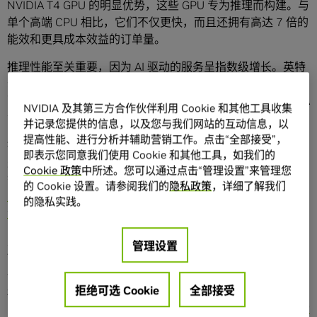
NVIDIA T4 GPU 的明显优势，这些 GPU 专为推理而构建。与
单个高端 CPU 相比，它们不仅更快，而且还拥有高达 7 倍的
能效和更具成本效益的订单量。
推理性能至关重要，因为 AI 驱动的服务呈指数级增长。英特
尔最新的 Cascade Lake CPU 包括可改善推理的新指令，从
而使它们成为最佳的推理 CPU。不过，它们难以匹敌 NVIDIA
NVIDIA 及其第三方合作伙伴利用 Cookie 和其他工具收集
深度学习优化
Tensor 核心
GPU。
并记录您提供的信息，以及您与我们网站的互动信息，以
提高性能、进行分析并辅助营销工作。点击“全部接受”，
推理（也称为预测）在很简单的情况下是一种“模式识别”，它
即表示您同意我们使用 Cookie 和其他工具，如我们的
是一种在训练后的神经网络。AI 模型可以在应用程序中提供
Cookie 政策
中所述。您可以通过点击“管理设置”来管理您
智能功能，例如在金融交易中
检测欺诈行为
，通过
自然语言
的 Cookie 设置。请参阅我们的
隐私政策
，详细了解我们
对话
以搜索互联网，甚至在生产故障发生之前就可以通过
预
的隐私实践。
测分析
进行修复。
虽然现在的大多数 AI 推理都是在 CPU 上进行的，但 NVIDIA
管理设置
Tensor 核心 GPU 正在迅速用于各种 AI 模型。Tensor 核心是
一种突破性的创新技术，其已将 NVIDIA GPU 转变为高效率
拒绝可选 Cookie
全部接受
和卓越的 AI 处理器。Tensor 核心以高速率进行多精度计算，
为不同的 AI 模型提供最佳精度，并在热门 AI 框架中实现
自动