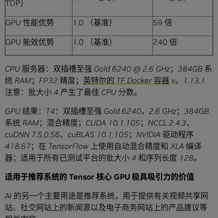
TDP）
GPU 性能优势
1.0 （基准）
59 倍
GPU 能效优势
1.0 （基准）
240 倍
CPU
服务器：双插槽至强
Gold 6240 @ 2.6 GHz
；
384GB
系
统
RAM
；
FP32
精度；
英特尔的
TF Docker
容器
v
。
1.13.1.
注意：批大小
4
产生了最佳
CPU
分数。
GPU
结果：
T4
：双插槽至强
Gold 6240
，
2.6 GHz
；
384GB
系统
RAM
；混合精度；
CUDA 10.1.105
；
NCCL 2.4.3
、
cuDNN 7.5.0.56
、
cuBLAS 10.1.105
；
NVIDIA
驱动程序
418.67
；在
TensorFlow
上使用自动混合精度和
XLA
编译
器；适用于所有已测试平台的批大小
4
和序列长度
128
。
适用于推荐系统的
Tensor
核心
GPU
极具吸引力的价值
AI 的另一个主要用途是推荐系统，用于提供有关视频共享网
站、社交网站上的新闻源以及电子商务网站上的产品建议等