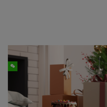
分享
编辑注：本文是我们每周发布的
NVIDIA S
术家、提供创意提示和技巧，并展示
NVIDI
GeForce RTX 40 系列 GPU
的性能、技术和
3D 艺术家 Edward McEvenue 在本周
短片
The Great Candy Inquisition
。这位艺
利用 Autodesk 3ds Max、Houdini、Ad