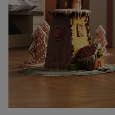
Create
应用创作了这部影片。
此外，NVIDIA 艺术家 Michael Johnso
圣诞老人早早就为创意应用带来了升级和优化，视频
12 中，通过 GeForce RTX 40 系列 G
科技公司 CORSAIR 的 iCUE 软件版本 4.3
的系统中解锁了
降噪
和
房间回声消除
功能。