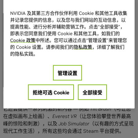
NVIDIA 及其第三方合作伙伴利用 Cookie 和其他工具收集
并记录您提供的信息，以及您与我们网站的互动信息，以
分享
提高性能、进行分析并辅助营销工作。点击“全部接受”，
即表示您同意我们使用 Cookie 和其他工具，如我们的
Cookie 政策
中所述。您可以通过点击“管理设置”来管理您
的 Cookie 设置。请参阅我们的
隐私政策
，详细了解我们
的隐私实践。
HTC 今天公布了普通用户版
Vive
虚拟现实头戴设备。
管理设置
HTC Vive 使用 Room-scale 技术打造了虚拟现实“房间”，为
玩家和专业人士提供全新体验，他们可以到处走动并与虚拟
拒绝可选 Cookie
全部接受
现实环境互动。
它还会提供一系列刺激的新内容 — 例如
Tilt Brush
（可让您
在虚拟画布上绘画）、
Everest VR
（让您体验攀登世界最高
峰的惊险和刺激），以及
Job Simulator
（以有趣的方式呈现
现代工作生活），所有这些均会通过 Steam 平台提供。