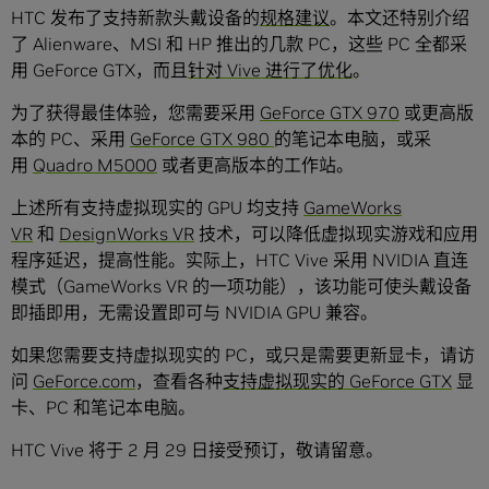
HTC 发布了支持新款头戴设备的
规格建议
。本文还特别介绍
了 Alienware、MSI 和 HP 推出的几款 PC，这些 PC 全都采
用 GeForce GTX，而且
针对 Vive 进行了优化
。
为了获得最佳体验，您需要采用
GeForce GTX 970
或更高版
本的 PC、采用
GeForce GTX 980
的笔记本电脑，或采
用
Quadro M5000
或者更高版本的工作站。
上述所有支持虚拟现实的 GPU 均支持
GameWorks
VR
和
DesignWorks VR
技术，可以降低虚拟现实游戏和应用
程序延迟，提高性能。实际上，HTC Vive 采用 NVIDIA 直连
模式（GameWorks VR 的一项功能），该功能可使头戴设备
即插即用，无需设置即可与 NVIDIA GPU 兼容。
如果您需要支持虚拟现实的 PC，或只是需要更新显卡，请访
问
GeForce.com
，查看各种
支持虚拟现实的 GeForce GTX
显
卡、PC 和笔记本电脑。
HTC Vive 将于 2 月 29 日接受预订，敬请留意。