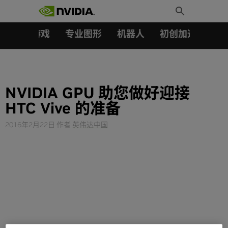
搜索：
Skip
Toggle
to
Search
content
汽车
游戏
专业图形
机器人
初创加速会员成
NVIDIA GPU 助您做好迎接
HTC Vive 的准备
2016年2月22日
作者
英伟达中国