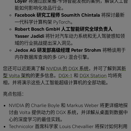
Loyer
将通过欧莱雅-卡诗智能发梳的案例，解读人工智
能如何影响化妆品行业。
Facebook
研究工程师
Soumith Chintala
将探讨最新
一代科学计算构架 PyTorch。
Robert Bosch GmbH
人工智能研究全球负责人
Yasser Jadidi
将针对汽车动力系统和无人驾驶感知领
域的行业挑战提出深入洞见。
Jedox AG
研发部高级经理
Peter Strohm
将畅谈用于
内存数据库查询的多 GPU 混合引擎。
您还可以近距离了解
NVIDIA 的 DGX 系统
，并可了解到其
新
型 Volta 架构
的更多信息。
DGX-1
和
DGX Station
均将亮
相，并将演示这些人工智能超级计算机的全部功能。
亮点包括：
NVIDIA 的 Charlie Boyle 和 Markus Weber 将更详细地探
讨由 Volta 提供动力的 DGX 系统，并详解从桌面到数据中
心的深度学习的最佳实践。
Technicolor 首席科学家 Louis Chevallier 将探讨如何利用