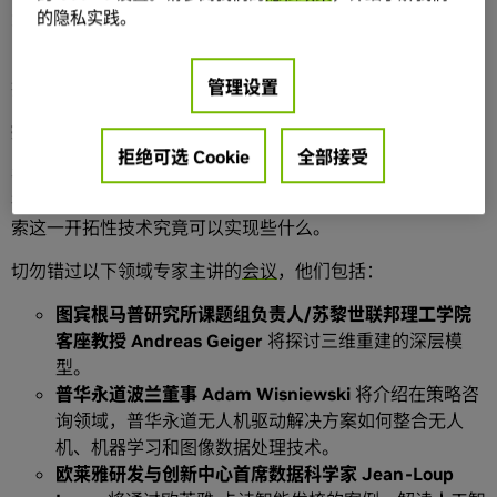
步。
的隐私实践。
10 月 10 日至 12 日，让我们随
GTC
大会走入慕尼黑，一同
管理设置
探索人工智能如何对产业产生持续变革。
探究深度学习
拒绝可选 Cookie
全部接受
在人工智能和深度学习领域，NVIDIA 技术正在推动一些最为
振奋人心的技术进步。GTC 欧洲大会期间，与会者将一起探
索这一开拓性技术究竟可以实现些什么。
切勿错过以下领域专家主讲的
会议
，他们包括：
图宾根马普研究所课题组负责人
/
苏黎世联邦理工学院
客座教授
Andreas Geiger
将探讨三维重建的深层模
型。
普华永道波兰董事
Adam Wisniewski
将介绍在策略咨
询领域，普华永道无人机驱动解决方案如何整合无人
机、机器学习和图像数据处理技术。
欧莱雅研发与创新中心首席数据科学家
Jean-Loup