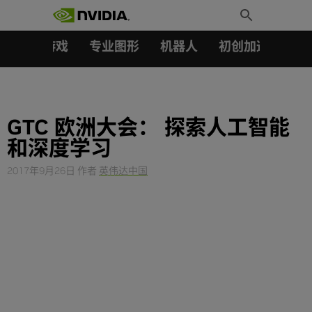
搜索：
Skip
Toggle
to
Search
content
汽车
游戏
专业图形
机器人
初创加速会员成
GTC 欧洲大会： 探索人工智能
和深度学习
2017年9月26日
作者
英伟达中国