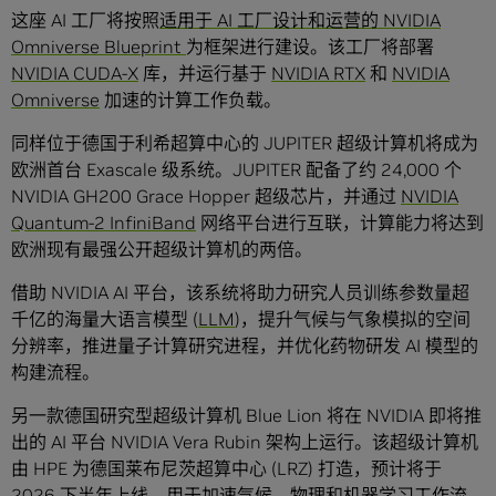
这座 AI 工厂将按照
适用于 AI 工厂设计和运营的 NVIDIA
Omniverse Blueprint
为框架进行建设。该工厂将部署
NVIDIA CUDA-X
库，并运行基于
NVIDIA RTX
和
NVIDIA
Omniverse
加速的计算工作负载。
同样位于德国于利希超算中心的 JUPITER 超级计算机将成为
欧洲首台 Exascale 级系统。JUPITER 配备了约 24,000 个
NVIDIA GH200 Grace Hopper 超级芯片，并通过
NVIDIA
Quantum-2 InfiniBand
网络平台进行互联，计算能力将达到
欧洲现有最强公开超级计算机的两倍。
借助 NVIDIA AI 平台，该系统将助力研究人员训练参数量超
千亿的海量大语言模型 (
LLM
)，提升气候与气象模拟的空间
分辨率，推进量子计算研究进程，并优化药物研发 AI 模型的
构建流程。
另一款德国研究型超级计算机 Blue Lion 将在 NVIDIA 即将推
出的 AI 平台 NVIDIA Vera Rubin 架构上运行。该超级计算机
由 HPE 为德国莱布尼茨超算中心 (LRZ) 打造，预计将于
2026 下半年上线，用于加速气候、物理和机器学习工作流。