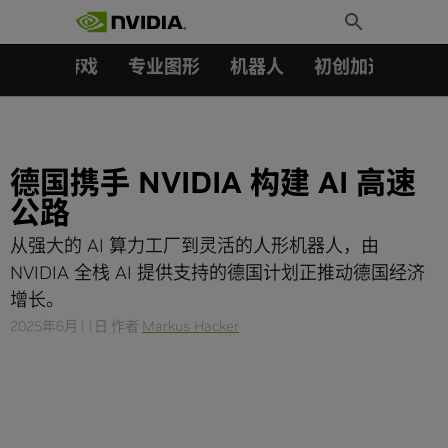
搜索：
Skip
Toggle
to
Search
content
汽车
游戏
专业图形
机器人
初创加速会员成
德国携手 NVIDIA 构建 AI 高速
公路
从强大的 AI 算力工厂到灵活的人形机器人，由
NVIDIA 全栈 AI 提供支持的德国计划正推动德国经济
增长。
2025年6月11日
作者
Markus Hacker