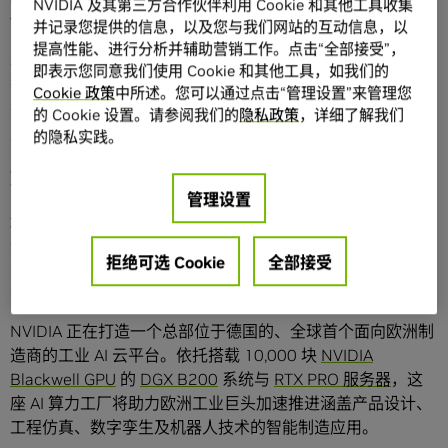
NVIDIA 及其第三方合作伙伴利用 Cookie 和其他工具收集
代智能汽车和机器人提供
物理 AI
技术。
并记录您提供的信息，以及您与我们网站的互动信息，以
提高性能、进行分析并辅助营销工作。点击“全部接受”，
上周在
ISC 大会
和
NVIDIA GTC 巴黎上
，德国各产业领导
即表示您同意我们使用 Cookie 和其他工具，如我们的
者、初创企业及科研机构相聚一堂，展示这些突破性成果和
Cookie 政策
中所述。您可以通过点击“管理设置”来管理您
其它创新计划。
的 Cookie 设置。请参阅我们的
隐私政策
，详细了解我们
的隐私实践。
面向研究人员、企业的先进 AI 算力工厂基础设
施
管理设置
遍布德国的 AI 工厂纷纷在德国各地投入运营，将为公私领域
开发的
主权 AI
应用提供支持，包括惠及德国中小企业
拒绝可选 Cookie
全部接受
Mittelstand。业在德国，
占据德国所有企业的 99%
，99%
的企业属于 Mittelstand，并占该国经济产出的一半以上。
NVIDIA 正在打造一个总部位于德国的、全球首个面向欧洲制
造商的工业 AI 云平台。依托搭载 10,000 块
NVIDIA
Blackwell GPU
的
DGX B200
系统与
RTX PRO 服务器
，这
座 AI 算力工厂将助力欧洲工业巨头加速推进涵盖产品设计、
工程仿真、数字孪生及机器人技术的智能制造应用。