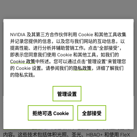
分享
NVIDIA 及其第三方合作伙伴利用 Cookie 和其他工具收集
并记录您提供的信息，以及您与我们网站的互动信息，以
提高性能、进行分析并辅助营销工作。点击“全部接受”，
即表示您同意我们使用 Cookie 和其他工具，如我们的
Cookie 政策
中所述。您可以通过点击“管理设置”来管理您
的 Cookie 设置。请参阅我们的
隐私政策
，详细了解我们
的隐私实践。
如果您在玩完一款游戏后想要为它创作更多内容，那么这显
然是一款很棒的游戏。这也正是我们为 Bethesda 备受赞誉
的后世界模式生存冒险游戏
“
辐射
4 (Fallout 4)”
创作新内容的
管理设置
原因所在。
我们的
LightSpeed Studios
将在星期五推出
Vault 1080
。
拒绝可选 Cookie
全部接受
这是一款免费的插件级游戏模组，在采用关键
NVIDIA
GameWorks 技术
的广阔避难所中增加了一小时以上的游戏
内容。这些技术包括体积光照、圣光、HBAO+ 和使用 FleX