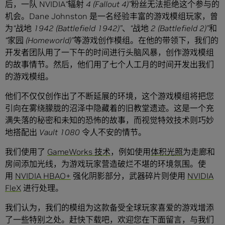
后，一队 NVIDIA
“
辐射
4 (Fallout 4)”
粉丝无法拒绝这个参与的
机会。Dane Johnston 是一名经验丰富的游戏模组玩家，曾
为
“
战地
1942 (Battlefield 1942)”
、
“
战地
2 (Battlefield 2)”
和
“
家园
(Homeworld)”
等游戏创作模组。在他的带领下，我们的
开发者团队用了一下午的时间进行头脑风暴，创作游戏模组
的故事情节。然后，他们用了七个人工月的时间开发出我们
的游戏模组。
他们不仅仅创作出了不断延展的环境，这个游戏模组将把您
引向在雾绕朦胧的沼泽中隐藏着的旧教堂遗迹。这是一个充
满失落的秘密和未知的恐怖的故事，而视觉特效技术则巧妙
地搭配出
Vault 1080
令人不安的情节。
我们使用了
GameWorks 技术
，例如使用
体积光照
为走廊和
房间添加光线，为游戏玩家营造破烂不堪的环境氛围。使
用
NVIDIA HBAO+
强化阴影部分，武器碎片则使用
NVIDIA
FleX
进行处理。
我们认为，我们的模组为这款备受全球玩家喜爱的游戏增添
了一些特别之处。赶快下载吧，欢迎您在下面留言，与我们