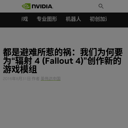
搜索：
Skip
Toggle
to
Search
content
汽车
游戏
专业图形
机器人
初创加速会员成
都是避难所惹的祸：我们为何要
为“辐射 4 (Fallout 4)”创作新的
游戏模组
2016年8月31日
作者
英伟达中国