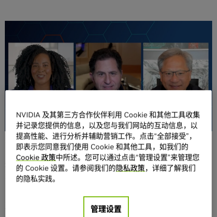
分享
NVIDIA
全栈式
AI
方案现已登陆
15
款全新戴尔
PowerEdge
服
NVIDIA 及其第三方合作伙伴利用 Cookie 和其他工具收集
务器，助力企业更快、更高效地构建和部署
AI
工作负载
并记录您提供的信息，以及您与我们网站的互动信息，以
提高性能、进行分析并辅助营销工作。点击“全部接受”，
2023 年 1 月 17 日 —— NVIDIA 和戴尔科技今日发布了由
即表示您同意我们使用 Cookie 和其他工具，如我们的
NVIDIA 提供加速的
多款戴尔
PowerEdge
系统
，助力企业通
Cookie 政策
中所述。您可以通过点击“管理设置”来管理您
过 AI，高效地实现业务转型，这是双方有史以来在AI 方面最
的 Cookie 设置。请参阅我们的
隐私政策
，详细了解我们
大规模的合作。
的隐私实践。
15 款下一代戴尔 PowerEdge 系统可利用 NVIDIA 全栈 AI 解
决方案（包括 GPU、DPU 和
NVIDIA AI Enterprise
软件套
管理设置