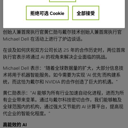
件），为企业构建各类 AI 应用程序奠定了基础，包括语音识
别、网络安全、推荐系统、以及越来越多突破性的基于语言
拒绝可选 Cookie
全部接受
的服务。
该消息是在戴尔的 PowerEdge.Next 活动上发布的。NVIDIA
创始人兼首席执行官黄仁勋与戴尔技术创始人兼首席执行官
Michael Dell 在活动上进行了炉边谈话。
在谈及如何庆祝双方公司长达 25 年的合作历史时，两位首席
执行官表示将通过 AI 的视角来解决企业面临的挑战。
Michael Dell 表示：“随着全球数据量的扩大，大部分信息技
术将用于机器智能服务。如今需要为实现 ‘AI 优先’而构建系
统，而这恰为戴尔和 NVIDIA 的合作创造了巨大的机遇。”
黄仁勋表示：“AI 能够为所有行业加速自动化进程，进而为所
有企业带来变革。通过与戴尔科技密切合作，我们能够触及
全球范围内的机构，通过强大又节能的 AI 计算平台，提高现
代企业的智能化程度。”
高能效的
AI