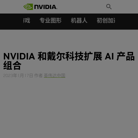
搜索：
Skip
Toggle
to
Search
content
汽车
游戏
专业图形
机器人
初创加速会员成
NVIDIA 和戴尔科技扩展 AI 产品
组合
2023年1月17日
作者
英伟达中国