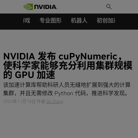
搜索：
Skip
Toggle
to
Search
content
汽车
游戏
专业图形
机器人
初创加速会员成
NVIDIA 发布 cuPyNumeric，
使科学家能够充分利用集群规模
的 GPU 加速
该加速计算库帮助科研人员无缝地扩展到强大的计算
集群，并且无需修改 Python 代码，推进科学发现。
2024年11月18日
作者
Bo Dong