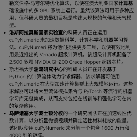
勒文伯格-马夸尔特优化算法，以便在澳大利亚国家计算基
础设施中的多 GPU 系统上运行。虽然该算法可用于多种应
用，但科研人员的最初目标是构建大规模的气候和天气模
型。
洛斯阿拉莫斯国家实验室
的科研人员正在运用
cuPyNumeric 来加速数据科学、计算科学和机器学习算
法。cuPyNumeri 将为他们提供更多工具，以便有效地利
用最近推出的 Venado 超级计算机，该超级计算机配备了
2,500 多颗 NVIDIA GH200 Grace Hopper 超级芯片。
斯坦福大学
湍流研究中心
的科研人员正在开发基于
Python 的计算流体动力学求解器，该求解器可使用
cuPyNumeric 在大型加速计算集群上大规模地运行。这些
求解器可以将大型流体模拟集合与 PyTorch 等流行的机器
学习库无缝集成，从而支持包括在线训练和强化学习在内
的复杂应用。
马萨诸塞大学波士顿分校
的一个研究团队正在加速线性代
数计算，以分析显微镜视频并确定活性材料耗散的能量。
该团队使用 cuPyNumeric 来分解一个包含 1600 万行和
4000 列的矩阵。