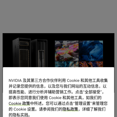
分享
NVIDIA 及其第三方合作伙伴利用 Cookie 和其他工具收集
无论研究纳米级电子行为，还是数百万光年之外的星系碰
并记录您提供的信息，以及您与我们网站的互动信息，以
撞，众多科学家都面临着一个共同的挑战，那就是必须梳理
提高性能、进行分析并辅助营销工作。点击“全部接受”，
数 PB 的数据，才能从中获得能够推动相关领域发展的洞
即表示您同意我们使用 Cookie 和其他工具，如我们的
察。
Cookie 政策
中所述。您可以通过点击“管理设置”来管理您
的 Cookie 设置。请参阅我们的
隐私政策
，详细了解我们
借助
NVIDIA cuPyNumeric
加速计算库，科研人员现在可以
的隐私实践。
将他们的数据处理 Python 代码毫不费力地运行在基于 CPU