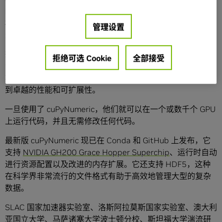
的笔记本电脑、GPU 加速工作站、云服务器或大型超级计算
机上。处理数据的速度越快，科学家们就能越快地针对有前
管理设置
景的数据点、值得研究的趋势以及实验调整做出决策。
想要跃进到加速计算，科研人员并不需要计算机科学方面的
拒绝可选 Cookie
全部接受
专业知识。他们只需使用熟悉的 NumPy 界面编写代码，或
将 cuPyNumeric 应用于现有代码，并遵循最佳实践即可享受
到卓越的性能和可扩展性。
一旦使用了 cuPyNumeric，他们就可以在一个或数千个 GPU
上运行代码，并且无需修改任何代码。
最新版 cuPyNumeric 现已在 Conda 和 GitHub 上发布，它
支持
NVIDIA GH200 Grace Hopper Superchip
、运行时自动
进行资源配置以及改进的内存扩展。它还支持 HDF5，这种
在科学界非常流行的文件格式有助于高效地管理大型的复杂
数据。
SLAC 国家加速器实验室、洛斯阿拉莫斯国家实验室、澳大利
亚国立大学、马萨诸塞大学波士顿分校、斯坦福大学湍流研