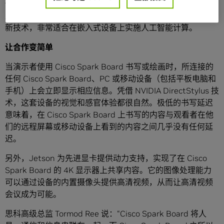
供支持，该平台也用于复杂机器人和无人机。Jetson 采用深
度学习、计算机视觉、GPU 计算、图形和图像处理方面的最
新技术，非常适合在嵌入式设备上实施人工智能计算。
让合作变简单
当演示者使用 Cisco Spark Board 书写或绘画时，所连接的
任何 Cisco Spark Board、PC 或移动设备（包括平板电脑和
手机）上会立即显示相应信息。凭借 NVIDIA DirectStylus 技
术，这套设备的视觉和感官体验都很自然。极低的书写延迟
意味着，在 Cisco Spark Board 上书写的内容与观看者在他
们的远程屏幕或移动设备上看到的内容之间几乎没有任何延
迟。
另外，Jetson 为先进显卡提供动力支持，实现了在 Cisco
Spark Board 的 4K 显示器上共享内容。它的图像处理能力
可以通过设备的内置摄像头提供高清视频，从而让高清视频
会议成为可能。
思科高级总监 Tormod Ree 说：“Cisco Spark Board 将人