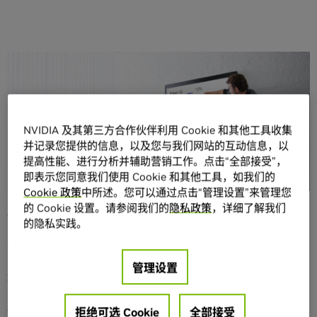
分享
NVIDIA 及其第三方合作伙伴利用 Cookie 和其他工具收集
并记录您提供的信息，以及您与我们网站的互动信息，以
提高性能、进行分析并辅助营销工作。点击“全部接受”，
即表示您同意我们使用 Cookie 和其他工具，如我们的
无论是在会议室的另一端还是在大洋的另一端，今天发布
Cookie 政策
中所述。您可以通过点击“管理设置”来管理您
的
Cisco Spark Board
都让合作变得非常轻松。这是一款一
的 Cookie 设置。请参阅我们的
隐私政策
，详细了解我们
体式 4K 设备，可以实现屏幕共享、交互式白板和视频会议。
的隐私实践。
Cisco Spark Board 有 55 英寸和 70 英寸两种型号。团队成
员无论身在何处，都能以更超乎想象的方式，更深入更迅速
管理设置
地完成工作。
NVIDIA Jetson TX1
视觉和人工智能计算平台为该套设备提
拒绝可选 Cookie
全部接受