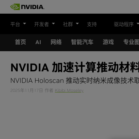
Skip
to
content
平台
开发者
社群
支持
驱动程序
首页
AI
网络
智能汽车
游戏
专业
NVIDIA 加速计算推动
NVIDIA Holoscan 推动实时纳米成像
2025年11月17日
作者
Kibibi Moseley