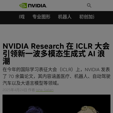
搜索：
Skip
Toggle
to
Search
content
汽车
游戏
专业图形
机器人
初创加速会员成
NVIDIA Research 在 ICLR 大会
引领新一波多模态生成式 AI 浪
潮​
在今年的国际学习表征大会（ICLR）上，NVIDIA 发表
了 70 余篇论文，其内容涵盖医疗、机器人、自动驾驶
汽车以及大语言模型等领域。
2025年4月24日
作者
Isha Salian