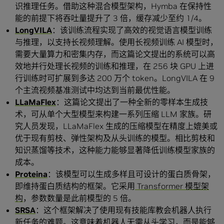
识推理任务。借助这种混合模型架构，Hymba 在保持性
能的前提下将吞吐量提升了 3 倍，缓存减少至约 1/4。
LongVILA
：该训练流程实现了高效的视觉语言模型训练
与推理，以支持长视频理解。使用长视频训练 AI 模型时，
需要大量算力和密集内存，而这篇论文提出的系统可以高
效地并行处理长视频的训练和推理，在 256 块 GPU 上进
行训练时可扩展到多达 200 万个 token。LongVILA 在 9
个主流视频基准测试中均达到当前最优性能。
LLaMaFlex
：这篇论文提出了一种全新的零样本生成技
术，可从单个大型模型来构建一系列压缩 LLM 家族。研
究人员发现，LLaMaFlex 生成的压缩模型在精度上媲美或
优于现有剪枝、弹性架构及从头训练的模型。相比剪枝和
知识蒸馏等技术，这种能力能够显著降低训练模型家族的
成本。
Proteina
：该模型可以生成多样且可设计的蛋白质骨架，
即维持蛋白质结构的框架。它采用
Transformer 模型架
构
，参数数量是此前模型的 5 倍。
SRSA
：这个框架解决了使用现有技能库教会机器人执行
新任务的难题。这意味着机器人无需从头学习，而是能够