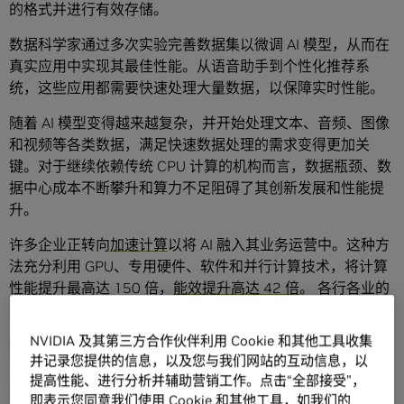
的格式并进行有效存储。
数据科学家通过多次实验完善数据集以微调 AI 模型，从而在
真实应用中实现其最佳性能。从语音助手到个性化推荐系
统，这些应用都需要快速处理大量数据，以保障实时性能。
随着 AI 模型变得越来越复杂，并开始处理文本、音频、图像
和视频等各类数据，满足快速数据处理的需求变得更加关
键。对于继续依赖传统 CPU 计算的机构而言，数据瓶颈、数
据中心成本不断攀升和算力不足阻碍了其创新发展和性能提
升。
许多企业正转向
加速计算
以将 AI 融入其业务运营中。这种方
法充分利用 GPU、专用硬件、软件和并行计算技术，将计算
性能提升最高达 150 倍，
能效提升高达 42 倍
。 各行各业的
领先企业正在利用加速数据处理来实施其开创性的 AI 计划。
NVIDIA 及其第三方合作伙伴利用 Cookie 和其他工具收集
金融机构瞬间检测到欺诈行为
并记录您提供的信息，以及您与我们网站的互动信息，以
提高性能、进行分析并辅助营销工作。点击“全部接受”，
由于需要对大量交易数据进行快速分析，金融机构在检测欺
即表示您同意我们使用 Cookie 和其他工具，如我们的