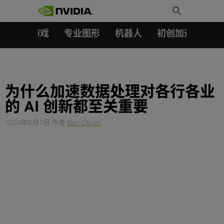
搜索：
Skip
Toggle
to
Search
content
汽车
游戏
专业图形
机器人
初创加速会员成
为什么加速数据处理对各行各业
的 AI 创新都至关重要
2024年6月7日
作者
Ben Oliveri