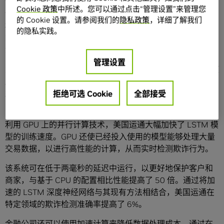
诈方式时面临巨大挑战。此外，由于缺乏真实欺诈案例的标
Cookie 政策
中所述。您可以通过点击“管理设置”来管理您
记数据，也给 AI 模型的训练造成了困难。在处理与欺诈检测
的 Cookie 设置。请参阅我们的
隐私政策
，详细了解我们
相关的大量数据时，传统的数据科学工作流缺乏所需的加速
的隐私实践。
能力。这导致数据处理缓慢，阻碍了实时数据分析和欺诈检
测。
管理设置
为了克服这些挑战，每年处理超过 80 亿笔交易的
美国运通
使
用加速计算来训练和部署长短期记忆（LSTM）模型。这些模
型用于顺序分析和异常检测，并能够适应新数据和从中学
拒绝可选 Cookie
全部接受
习，是打击欺诈的理想选择。
利用 GPU 上的并行计算技术，美国运通大幅加快了 LSTM 模
型的训练速度。GPU 还使已经投入使用的模型能够处理大量
交易数据，以进行高性能的计算，从而实时检测欺诈行为。
该系统可在低于两毫秒的延迟中运行，以更好地保护客户和
商家，与基于 CPU 的配置相比性能提高了 50 倍。通过将加
速的 LSTM 深度神经网络与其现有方法相结合，美国运通在
特定领域的欺诈检测准确率提高了 6%。
金融公司还可以使用加速计算来降低数据处理成本。通过在