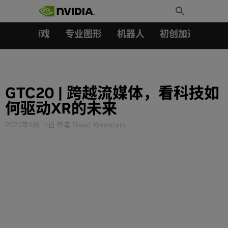
搜索：
Skip
Toggle
to
Search
content
汽车
游戏
专业图形
机器人
初创加速会员成
GTC20 | 跨越流媒体，看科技如
何驱动XR的未来
2020年9月14日
作者
David Weinstein