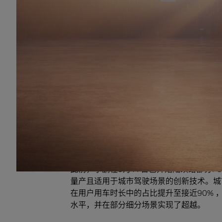
2019年，小鹏宣布其旗舰运动型轿车小鹏P7采用
与NVIDIA密切合作。
小鹏全栈自研的智能驾驶辅助系统XPILOT
辅助驾驶和VPA停车场记忆泊车等一系列
包括Orin在内的NVIDIA DRIVE系
全性、冗余性和兼容性可支持高级自动智能
小鹏G9全场景智能辅助驾驶
此前，小鹏在9月17日已开始陆续给部分P
量产且适用于城市驾驶场景的创新技术。城
在用户用车时长中的占比提升至接近90%
水平，并在部分细分场景实现了超越。