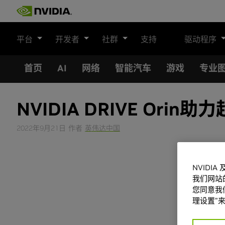
Skip
to
content
平台
开发者
社群
支持
驱动程序
首页
AI
网络
智能汽车
游戏
专业
NVIDIA DRIVE Or
2022年9月21日
作者
英伟达中国
NVIDI
我们网站
您同意我们
理设置”来