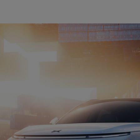
能SUV G9在中国正式上市并将于第四季度向用户交付。作
VIDIA DRIVE 集中式计算平台以及DRIVE Orin系统
最新技术，以先进的智能能力提升用户的驾驶体验。
片配置，以每秒508万亿次算力，可实现车辆从起点停车位到终点停
到城市道路、高速/快速路，再到城市、最终泊入车位的全场
另一个停车位，从P档到P档，用户均可使用高阶智能辅助驾
小鹏G9更大程度地释放出车载系统的潜力，并完善小鹏的数据闭环