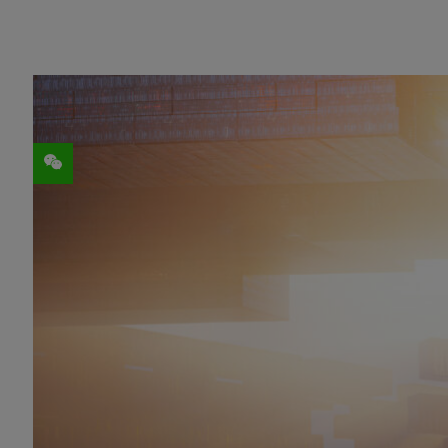
分享
今日，小鹏汽车最新旗舰车型——超快充全智
为小鹏智能电动汽车产品序列中的第四款，G9配备N
级芯片（SoC），并搭载小鹏汽车研发的
小鹏G9采用双DRIVE Orin系统级芯
车位全程使用辅助驾驶，包括停车位泊出，
景打通。简单而言，从一个停车位出发，到
驶。
本次DRIVE Orin的硬件升级，将帮助
及迭代的解决方案。