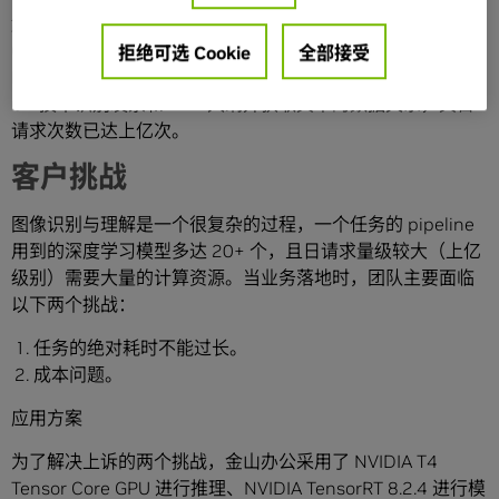
解领域已达到了国内领先水平。其主要使用了
CV（Computer Vision）与 VIE （Visual Information
拒绝可选 Cookie
全部接受
Extraction 视觉信息抽取） 等相关深度学习技术，例如通过
CV 技术识别发票和 PDF 大纲并获取其中的数据关系，其日
请求次数已达上亿次。
客户挑战
图像识别与理解是一个很复杂的过程，一个任务的 pipeline
用到的深度学习模型多达 20+ 个，且日请求量级较大（上亿
级别）需要大量的计算资源。当业务落地时，团队主要面临
以下两个挑战：
任务的绝对耗时不能过长。
成本问题。
应用方案
为了解决上诉的两个挑战，金山办公采用了 NVIDIA T4
Tensor Core GPU 进行推理、NVIDIA TensorRT 8.2.4 进行模