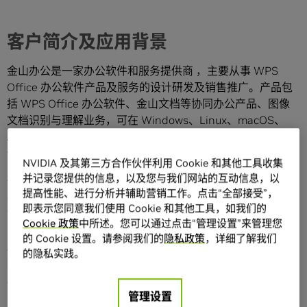
客户简介及应用背景
金山办公是一家办公软件和服务提供商 ，主要从事 WPS
Office 办公软件产品及服务的设计研发及销售推⼴。产品包
括 WPS Office 办公软件、⾦⼭⽂档等协同办公产品、图像
文档识别与理解业务，可在 Windows、Linux、macOS、
Android、iOS 、Harmony 等众多主流操作平台上应⽤，于
全球也有越来越多的用户乐享金山办公提供的产品和服务。
NVIDIA 及其第三方合作伙伴利用 Cookie 和其他工具收集
并记录您提供的信息，以及您与我们网站的互动信息，以
在办公场景中，文档类型图像被广泛使用，比如证件、发
提高性能、进行分析并辅助营销工作。点击“全部接受”，
票、合同、保险单、扫描书籍、拍摄的表格等，这类图像包
即表示您同意我们使用 Cookie 和其他工具，如我们的
含了大量的纯文本信息，还包含有表格、图片、印章、手
Cookie 政策
中所述。您可以通过点击“管理设置”来管理您
写、公式等复杂的版面布局和结构信息。早前这些信息均采
的 Cookie 设置。请参阅我们的
隐私政策
，详细了解我们
用人工来处理，需要耗费大量人力，很大程度上阻碍了企业
的隐私实践。
的办公效率 。其图像文档识别与内容理解业务就是为了解决
此类用户痛点。
管理设置
自 2017 年以来的不断耕耘，金山办公在图像文档识别与理