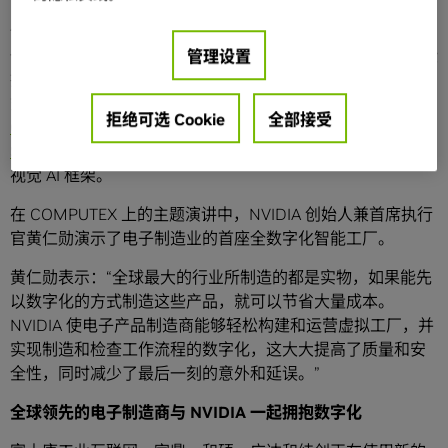
依托庞大的合作伙伴网络，这套工作流程可帮助制造商使用
一系列 NVIDIA 技术来规划、建造、运营和优化其工厂。这些
管理设置
技术包括：可连接顶尖计算机辅助设计 (CAD) 应用以及生成
式AI应用程序接口 (API) 和先进框架的
NVIDIA
拒绝可选 Cookie
全部接受
Omniverse
™；用于仿真和测试机器人的
NVIDIA Isaac
Sim
™ 应用；以及可用于自动光学检测的
NVIDIA Metropolis
视觉 AI 框架。
在 COMPUTEX 上的主题演讲中，NVIDIA 创始人兼首席执行
官黄仁勋演示了电子制造业的首座全数字化智能工厂。
黄仁勋表示：“全球最大的行业所制造的都是实物，如果能先
以数字化的方式制造这些产品，就可以节省大量成本。
NVIDIA 使电子产品制造商能够轻松构建和运营虚拟工厂，并
实现制造和检查工作流程的数字化，这大大提高了质量和安
全性，同时减少了最后一刻的意外和延误。”
全球领先的电子制造商与 NVIDIA 一起拥抱数字化