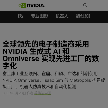
搜索：
Skip
Toggle
to
Search
content
汽车
游戏
专业图形
机器人
初创加速会员成
全球领先的电子制造商采用
NVIDIA 生成式 AI 和
Omniverse 实现先进工厂的数
字化
富士康工业互联网、宣鼎、和硕、广达和纬创使用
NVIDIA Omniverse、Isaac Sim 与 Metropolis 构建虚
拟工厂、机器人仿真技术和自动化检测
2023年5月28日
作者
英伟达中国