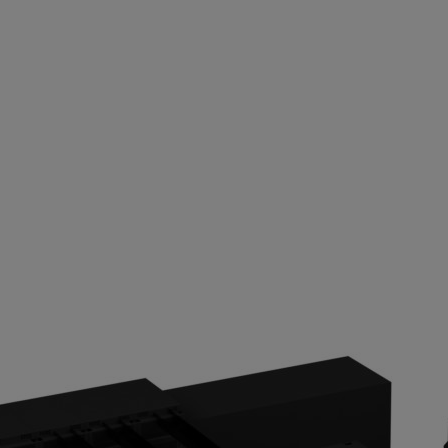
加速计算平台
建造日本最高速的 AI 超级计算机。
较前一代 TSUBAME2.5 高出两倍的性能。它将使用基于
Pascal
 GPU 的近三倍，预计将达到 12.2 千万亿次浮点运算。按
这将使其跻身全球十大最高速系统的行列。
ME3.0 将在 AI 计算领域有着杰出表现。在与 TSUBAME2.5 一起
PS，一举成为日本性能最佳的 AI 超级计算机。