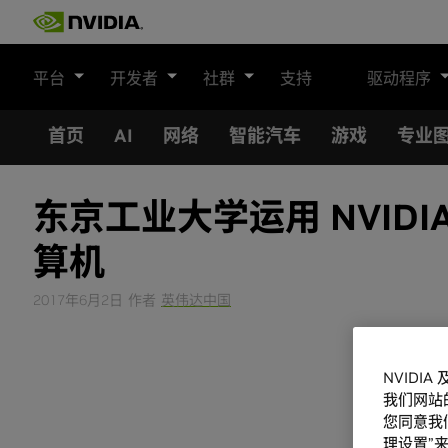
Skip
to
content
平台
开发者
社群
支持
驱动程序
首页
AI
网络
智能汽车
游戏
专业
东京工业大学运用 NVIDI
算机
2017年6月2日
作者
英伟达中国
NVIDI
我们网站
您同意我们
理设置”来