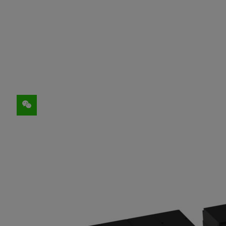
分享
东京工业大学今日宣布，将使用 NVIDIA 的
名为 TSUBAME3.0 的新系统预计将带来
的
Tesla P100 GPU
，在双精度性能方面是前代
照 11 月发布的最新 TOP500 名单，
AI 计算能力超过 47 PFLOPS 的 TSUBA
运行时，其计算能力预计达到 64.3 PFLO