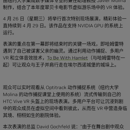
由纽约大学集成数字媒体专业的兼任助理教授 Javier Molina
制作，结合了本年度翠贝卡电影节虚拟游乐场中的 VR 体验。
4 月 26 日（星期三）将举行首次特别现场展演，精彩体验一
直持续到 4 月 29 日。该作品在支持 NVIDIA GPU 的系统上
运行。
表演的重点在第一幕即将结束时的关键一场戏，即哈姆雷特
遇到了自己被谋害父亲的幽灵。通过利用动作捕捉、多用户
VR 和立体音效技术，
To Be With Hamlet
（与哈姆雷特在一
起）可让观众与王子并肩行走在埃尔西诺城堡的城垛上。
观众可以实时观看从 Optitrack 动作捕捉系统（纽约大学
Molina 的动作捕捉课堂上使用的系统）流式传输到自己的
HTC Vive VR 头盔上的现场表演。多用户平台可让沉浸到剧
中的观众成员在虚拟空间中看到彼此，从而在 VR 中营造身临
其境、栩栩如生的剧院体验。
本次表演的总监 David Gochfeld 说：“由于在舞台剧中观众