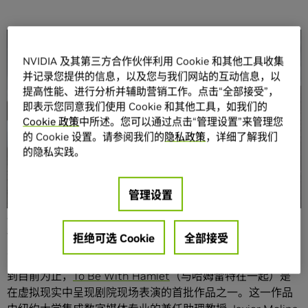
分享
NVIDIA 及其第三方合作伙伴利用 Cookie 和其他工具收集
并记录您提供的信息，以及您与我们网站的互动信息，以
提高性能、进行分析并辅助营销工作。点击“全部接受”，
即表示您同意我们使用 Cookie 和其他工具，如我们的
Cookie 政策
中所述。您可以通过点击“管理设置”来管理您
的 Cookie 设置。请参阅我们的
隐私政策
，详细了解我们
的隐私实践。
John Gielgud、Mel Gibson、Bart Simpson。在我们生活
的文化环境中，每个人都有可能成为威廉·莎士比亚笔下的哈
姆雷特。
管理设置
尽管很多人已经体验过这位不幸的丹麦王子的角色，说出“生
存还是毁灭”这句话，但没有人为观众提供机会置身于戏剧本
拒绝可选 Cookie
全部接受
身的世界。
到目前为止，
To Be With Hamlet
（与哈姆雷特在一起）是
在虚拟现实中呈现剧院现场表演的首批作品之一。这一作品