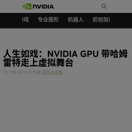
搜索：
Skip
Toggle
to
Search
content
汽车
游戏
专业图形
机器人
初创加速会员成
人生如戏：NVIDIA GPU 带哈姆
雷特走上虚拟舞台
2017年4月18日
作者
英伟达中国