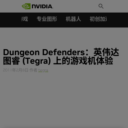
搜索：
Skip
Toggle
to
Search
content
汽车
游戏
专业图形
机器人
初创加速会员成
Dungeon Defenders：英伟达
图睿 (Tegra) 上的游戏机体验
2011年2月8日
作者
tegra