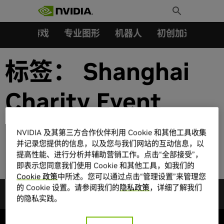
搜索：
Skip
Toggle
to
Search
content
汽车
游戏
专业图形
机器人
初创加速会员成
标签：
Shanghai
Charity Event
NVIDIA 及其第三方合作伙伴利用 Cookie 和其他工具收集
并记录您提供的信息，以及您与我们网站的互动信息，以
梅林小学2015图书馆
提高性能、进行分析并辅助营销工作。点击“全部接受”，
活动日
即表示您同意我们使用 Cookie 和其他工具，如我们的
Cookie 政策
中所述。您可以通过点击“管理设置”来管理您
的 Cookie 设置。请参阅我们的
隐私政策
，详细了解我们
的隐私实践。