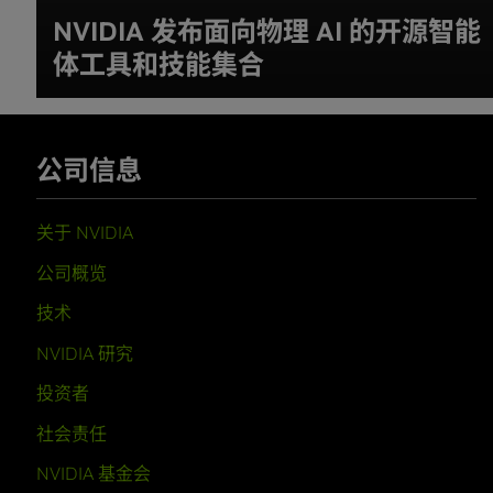
NVIDIA 发布面向物理 AI 的开源智能
体工具和技能集合
公司信息
关于 NVIDIA
公司概览
技术
NVIDIA 研究
投资者
社会责任
NVIDIA 基金会