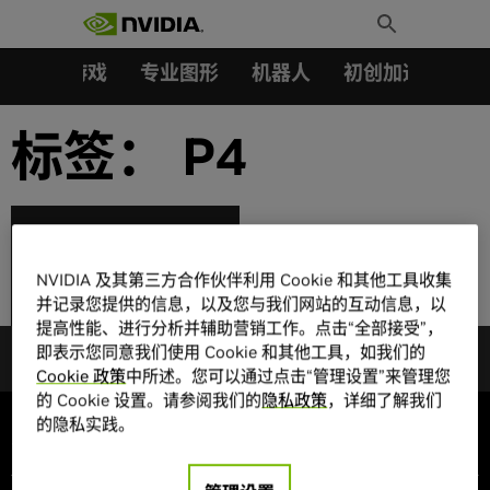
搜索：
Skip
Toggle
to
Search
content
汽车
游戏
专业图形
机器人
初创加速会员成
标签：
P4
美团凭借NVIDIA GPU
实现计算平台全面升
NVIDIA 及其第三方合作伙伴利用 Cookie 和其他工具收集
级，AI效率提高百倍
并记录您提供的信息，以及您与我们网站的互动信息，以
提高性能、进行分析并辅助营销工作。点击“全部接受”，
即表示您同意我们使用 Cookie 和其他工具，如我们的
Cookie 政策
中所述。您可以通过点击“管理设置”来管理您
的 Cookie 设置。请参阅我们的
隐私政策
，详细了解我们
的隐私实践。
公司信息