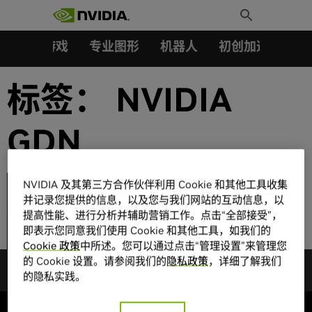
搜索：
Skip
Toggle
to
Search
content
汽车
游戏
专业图形
机器人
初创加速会员成
标签：
NVIDIA
GDN
腾势汽车与 WPP 一同
NVIDIA 及其第三方合作伙伴利用 Cookie 和其他工具收集
在 NVIDIA Omniverse
并记录您提供的信息，以及您与我们网站的互动信息，以
Cloud 上构建并部署先
提高性能、进行分析并辅助营销工作。点击“全部接受”，
进的汽车配置器
即表示您同意我们使用 Cookie 和其他工具，如我们的
Cookie 政策
中所述。您可以通过点击“管理设置”来管理您
的 Cookie 设置。请参阅我们的
隐私政策
，详细了解我们
的隐私实践。