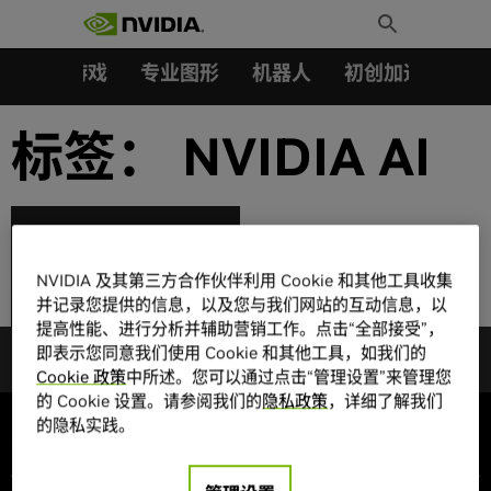
搜索：
Skip
Toggle
to
Search
content
汽车
游戏
专业图形
机器人
初创加速会员成
标签：
NVIDIA AI
NVIDIA AI 大力推进语
音、推荐系统和超大规
NVIDIA 及其第三方合作伙伴利用 Cookie 和其他工具收集
模推理领域的发展
并记录您提供的信息，以及您与我们网站的互动信息，以
提高性能、进行分析并辅助营销工作。点击“全部接受”，
即表示您同意我们使用 Cookie 和其他工具，如我们的
Cookie 政策
中所述。您可以通过点击“管理设置”来管理您
的 Cookie 设置。请参阅我们的
隐私政策
，详细了解我们
的隐私实践。
公司信息