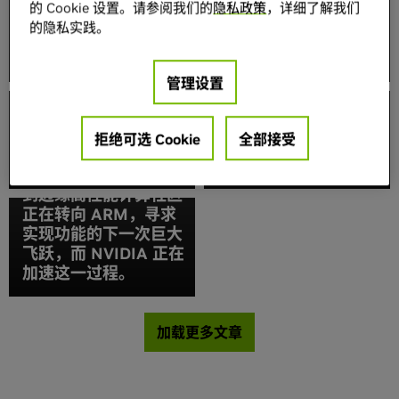
的 Cookie 设置。请参阅我们的
隐私政策
，详细了解我们
云服务、OEM 借助
AI、IBM 及其他行业
的隐私实践。
NVIDIA AI 让 AI 训练
领导者合作，促进量子
更上层楼
计算研究
管理设置
NVIDIA扩大AI推理性
NVIDIA 和 合作伙伴将
拒绝可选 Cookie
全部接受
能领先优势，首次在
ARM 生态系统从百亿
Arm服务器上取得佳绩
什么是机器学习模型？
亿级 (Exascale) 扩展
到边缘高性能计算社区
正在转向 ARM，寻求
实现功能的下一次巨大
飞跃，而 NVIDIA 正在
加速这一过程。
加载更多文章