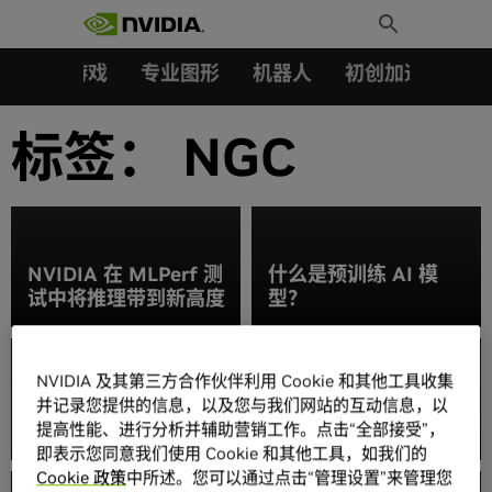
搜索：
Skip
Toggle
to
Search
content
汽车
游戏
专业图形
机器人
初创加速会员成
标签：
NGC
NVIDIA 在 MLPerf 测
什么是预训练 AI 模
试中将推理带到新高度
型？
NVIDIA Hopper 首次
亮相 MLPerf，在 AI
NVIDIA Clara 平台助
NVIDIA 及其第三方合作伙伴利用 Cookie 和其他工具收集
推理基准测试中一骑绝
力火山引擎构建医疗健
并记录您提供的信息，以及您与我们网站的互动信息，以
尘
康和生命科学行业方案
提高性能、进行分析并辅助营销工作。点击“全部接受”，
即表示您同意我们使用 Cookie 和其他工具，如我们的
NVIDIA 团队与
Cookie 政策
中所述。您可以通过点击“管理设置”来管理您
Google Quantum