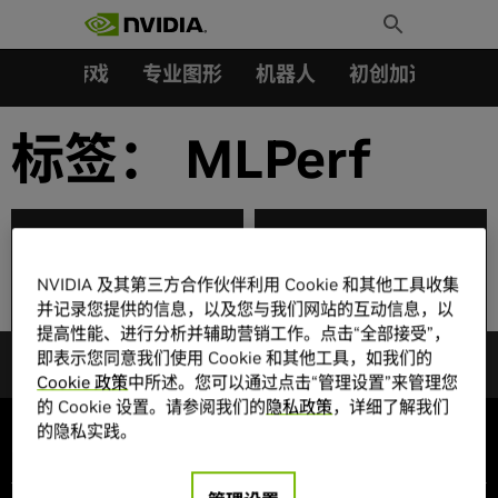
搜索：
Skip
Toggle
to
Search
content
汽车
游戏
专业图形
机器人
初创加速会员成
标签：
MLPerf
NVIDIA 与合作伙伴在
NVIDIA A100 GPU助
MLPerf 中展示领先的
力阿里云打破MLPerf
NVIDIA 及其第三方合作伙伴利用 Cookie 和其他工具收集
AI 性能和通用性
推理性能测试纪录
并记录您提供的信息，以及您与我们网站的互动信息，以
提高性能、进行分析并辅助营销工作。点击“全部接受”，
即表示您同意我们使用 Cookie 和其他工具，如我们的
Cookie 政策
中所述。您可以通过点击“管理设置”来管理您
的 Cookie 设置。请参阅我们的
隐私政策
，详细了解我们
的隐私实践。
公司信息