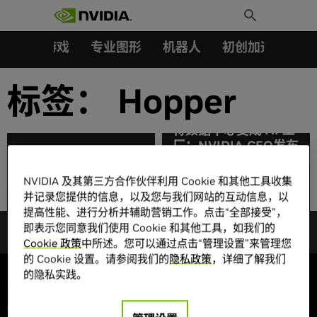
搜索：
Skip
Toggle
to
Search
content
汽车
游戏
专业图形
机器人
初创加速会员成
标签：
Hopper
将数据中心变成 AI 工
厂：NVIDIA CEO发布
应用 NVIDIA
Hopper 架构、H100
Spectrum-X 网络构建
GPU、全新超级计算机
NVIDIA 及其第三方合作伙伴利用 Cookie 和其他工具收集
新型主权AI云
和软件
并记录您提供的信息，以及您与我们网站的互动信息，以
提高性能、进行分析并辅助营销工作。点击“全部接受”，
即表示您同意我们使用 Cookie 和其他工具，如我们的
Cookie 政策
中所述。您可以通过点击“管理设置”来管理您
的 Cookie 设置。请参阅我们的
隐私政策
，详细了解我们
的隐私实践。
公司信息