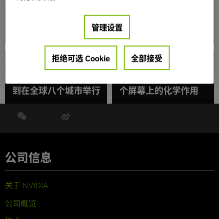
直言不讳：深度学习加
黄仁勋：AI Is Eating
快儿童成长问题的诊断
管理设置
Software
速度
拒绝可选 Cookie
全部接受
GPU 技术大会将扩展
新颖独特的科学课：24
到在全球八个城市举行
个屏幕上的化学作用
公司信息
关于 NVIDIA
公司概览