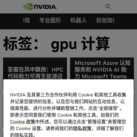
搜索：
Skip
Toggle
to
Search
content
汽车
游戏
专业图形
机器人
初创加速会员成
标签：
gpu 计算
Microsoft Azure 认知
答案在风中飘扬：HPC
服务和 NVIDIA AI 助
先声夺人：顶尖 OEM
代码助力可再生能源迈
力 Microsoft Teams
厂商发布全球首批用于
上新台阶
的实时字幕和转录功能
处理 AI 工作负载的
NVIDIA 认证系统这项
NVIDIA 及其第三方合作伙伴利用 Cookie 和其他工具收集
开创先河的认证计划标
并记录您提供的信息，以及您与我们网站的互动信息，以
极快速度：研究人员采
志着全球首批加速服务
提高性能、进行分析并辅助营销工作。点击“全部接受”，
用全球运行速度超快的
器通过测试，能够用于
即表示您同意我们使用 Cookie 和其他工具，如我们的
AI 超级计算机
机器学习和分析。
Cookie 政策
中所述。您可以通过点击“管理设置”来管理您
的 Cookie 设置。请参阅我们的
隐私政策
，详细了解我们
的隐私实践。