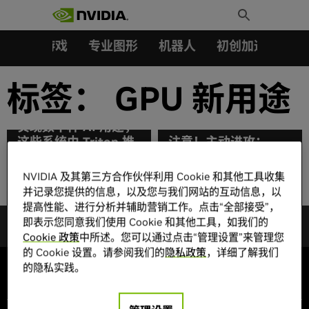
搜索：
Skip
Toggle
to
Search
强化优势：美国邮政总
content
汽车
游戏
专业图形
机器人
初创加速会员成
局在边缘网络上启用
AI 应用程序这项边缘
计算基础设施计划高调
标签：
GPU 新用途
起步，目前已在其基于
NVIDIA EGX 的系统上
实现数十种 AI 用途，
这些系统由 Triton 推
注意！主动进攻：
理服务器 (Triton
Visor 为“守望先锋
Inference Server) 管
(Overwatch)”推出游
NVIDIA 及其第三方合作伙伴利用 Cookie 和其他工具收集
理。
戏内 AI 警报
并记录您提供的信息，以及您与我们网站的互动信息，以
提高性能、进行分析并辅助营销工作。点击“全部接受”，
即表示您同意我们使用 Cookie 和其他工具，如我们的
Cookie 政策
中所述。您可以通过点击“管理设置”来管理您
的 Cookie 设置。请参阅我们的
隐私政策
，详细了解我们
的隐私实践。
公司信息