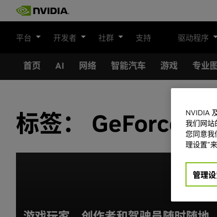
Skip
to
content
平台
开发者
社群
支持
驱动程序
首页
AI
网络
智能汽车
游戏
专业
NVIDI
标签：
GeForce 
我们网站
您同意我们
理设置”来
管理设
游戏玩家、创作者和驾驶员随时随地