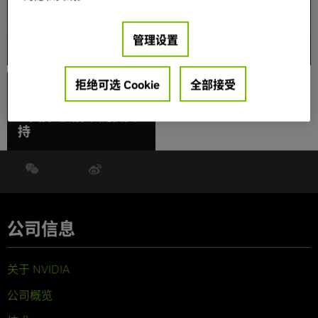
下一个大“视”件：大尺
与 CES 同步：宣布 G-
寸游戏显示器 (BFGD)
SYNC 兼容显示器和
管理设置
开始接受预订
BFGD 预购
NVIDIA 为总奖金数额
拒绝可选 Cookie
全部接受
巨大的电竞赛事“Dota
2 国际邀请赛”提供支
持
公司信息
关于 NVIDIA
公司概览