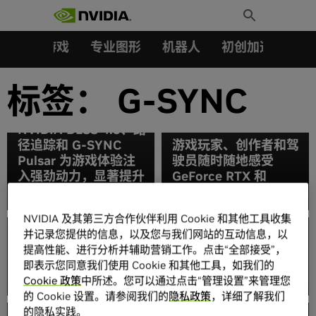
搜索：
Skip
Toggle
to
Search
content
汽车
游戏
专业图形
机器人
初创加速会员成
标签：
G-SYNC
NVIDIA DLSS 4.5、路
径追踪和 G-SYNC
游戏玩家、创作者和驾
Pulsar 为游戏体验注
驶员随时随地感受
入强劲动力，显著提升
GeForce RTX 和
性能与视觉效果
NVIDIA AI 的强大力量
NVIDIA 及其第三方合作伙伴利用 Cookie 和其他工具收集
并记录您提供的信息，以及您与我们网站的互动信息，以
从参观、试玩到痴迷
提高性能、进行分析并辅助营销工作。点击“全部接受”，
NVIDIA 在 CES 2020
——这就是我们 CES
即表示您同意我们使用 Cookie 和其他工具，如我们的
上聚焦未来
2019 游戏套房的魅力
Cookie 政策
中所述。您可以通过点击“管理设置”来管理您
的 Cookie 设置。请参阅我们的
隐私政策
，详细了解我们
的隐私实践。